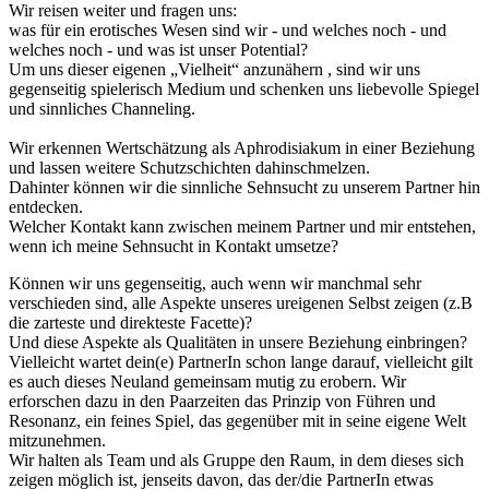
Wir reisen weiter und fragen uns:
was für ein erotisches Wesen sind wir - und welches noch - und
welches noch - und was ist unser Potential?
Um uns dieser eigenen „Vielheit“ anzunähern , sind wir uns
gegenseitig spielerisch Medium und schenken uns liebevolle Spiegel
und sinnliches Channeling.
Wir erkennen Wertschätzung als Aphrodisiakum in einer Beziehung
und lassen weitere Schutzschichten dahinschmelzen.
Dahinter können wir die sinnliche Sehnsucht zu unserem Partner hin
entdecken.
Welcher Kontakt kann zwischen meinem Partner und mir entstehen,
wenn ich meine Sehnsucht in Kontakt umsetze?
Können wir uns gegenseitig, auch wenn wir manchmal sehr
verschieden sind, alle Aspekte unseres ureigenen Selbst zeigen (z.B
die zarteste und direkteste Facette)?
Und diese Aspekte als Qualitäten in unsere Beziehung einbringen?
Vielleicht wartet dein(e) PartnerIn schon lange darauf, vielleicht gilt
es auch dieses Neuland gemeinsam mutig zu erobern. Wir
erforschen dazu in den Paarzeiten das Prinzip von Führen und
Resonanz, ein feines Spiel, das gegenüber mit in seine eigene Welt
mitzunehmen.
Wir halten als Team und als Gruppe den Raum, in dem dieses sich
zeigen möglich ist, jenseits davon, das der/die PartnerIn etwas