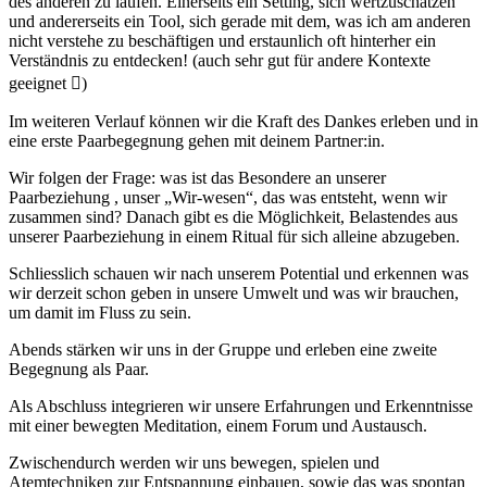
des anderen zu laufen. Einerseits ein Setting, sich wertzuschätzen
und andererseits ein Tool, sich gerade mit dem, was ich am anderen
nicht verstehe zu beschäftigen und erstaunlich oft hinterher ein
Verständnis zu entdecken! (auch sehr gut für andere Kontexte
geeignet )
Im weiteren Verlauf können wir die Kraft des Dankes erleben und in
eine erste Paarbegegnung gehen mit deinem Partner:in.
Wir folgen der Frage: was ist das Besondere an unserer
Paarbeziehung , unser „Wir-wesen“, das was entsteht, wenn wir
zusammen sind? Danach gibt es die Möglichkeit, Belastendes aus
unserer Paarbeziehung in einem Ritual für sich alleine abzugeben.
Schliesslich schauen wir nach unserem Potential und erkennen was
wir derzeit schon geben in unsere Umwelt und was wir brauchen,
um damit im Fluss zu sein.
Abends stärken wir uns in der Gruppe und erleben eine zweite
Begegnung als Paar.
Als Abschluss integrieren wir unsere Erfahrungen und Erkenntnisse
mit einer bewegten Meditation, einem Forum und Austausch.
Zwischendurch werden wir uns bewegen, spielen und
Atemtechniken zur Entspannung einbauen, sowie das was spontan