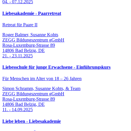
04.
-
07.12.2025
Liebesakademie - Paarretreat
Retreat für Paare II
Roger Balmer, Susanne Kohts
ZEGG Bildungszentrum gGmbH
Rosa-Luxemburg-Strasse 89
14806
Bad Belzig
,
DE
21.
-
23.11.2025
Liebesschule für junge Erwachsene - Einführungskurs
Für Menschen im Alter von 18 – 26 Jahren
Simon Schramm, Susanne Kohts, & Team
ZEGG Bildungszentrum gGmbH
Rosa-Luxemburg-Strasse 89
14806
Bad Belzig
,
DE
11.
-
14.09.2025
Liebe leben - Liebesakademie