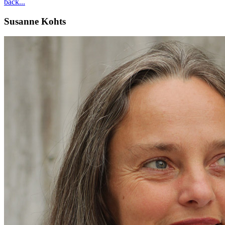
back...
Susanne
Kohts