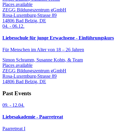
Places available
ZEGG Bildungszentrum gGmbH
Rosa-Luxemburg-Strasse 89
14806
Bad Belzig
,
DE
04.
-
06.12.
Liebesschule für junge Erwachsene - Einführungskurs
Für Menschen im Alter von 18 – 26 Jahren
Simon Schramm, Susanne Kohts, & Team
Places available
ZEGG Bildungszentrum gGmbH
Rosa-Luxemburg-Strasse 89
14806
Bad Belzig
,
DE
Past Events
09.
-
12.04.
Liebesakademie - Paarretreat
Paarretreat I