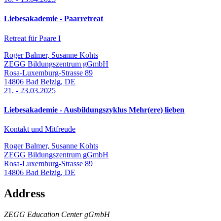
Liebesakademie - Paarretreat
Retreat für Paare I
Roger Balmer, Susanne Kohts
ZEGG Bildungszentrum gGmbH
Rosa-Luxemburg-Strasse 89
14806
Bad Belzig
,
DE
21.
-
23.03.2025
Liebesakademie - Ausbildungszyklus Mehr(ere) lieben
Kontakt und Mitfreude
Roger Balmer, Susanne Kohts
ZEGG Bildungszentrum gGmbH
Rosa-Luxemburg-Strasse 89
14806
Bad Belzig
,
DE
Address
ZEGG Education Center gGmbH