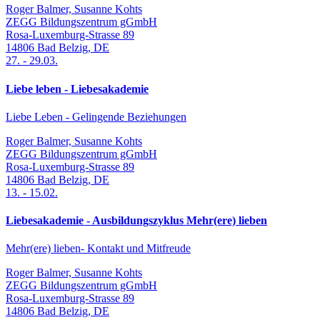
Roger Balmer, Susanne Kohts
ZEGG Bildungszentrum gGmbH
Rosa-Luxemburg-Strasse 89
14806
Bad Belzig
,
DE
27.
-
29.03.
Liebe leben - Liebesakademie
Liebe Leben - Gelingende Beziehungen
Roger Balmer, Susanne Kohts
ZEGG Bildungszentrum gGmbH
Rosa-Luxemburg-Strasse 89
14806
Bad Belzig
,
DE
13.
-
15.02.
Liebesakademie - Ausbildungszyklus Mehr(ere) lieben
Mehr(ere) lieben- Kontakt und Mitfreude
Roger Balmer, Susanne Kohts
ZEGG Bildungszentrum gGmbH
Rosa-Luxemburg-Strasse 89
14806
Bad Belzig
,
DE