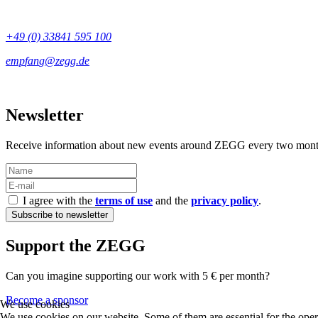
+49 (0) 33841 595 100
Newsletter
Receive information about new events around ZEGG every two mont
I agree with the
terms of use
and the
privacy policy
.
Support the ZEGG
Can you imagine supporting our work with 5 € per month?
Become a sponsor
We use cookies
We use cookies on our website. Some of them are essential for the operat