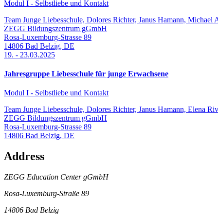
Modul I - Selbstliebe und Kontakt
Team Junge Liebesschule, Dolores Richter, Janus Hamann, Michael A
ZEGG Bildungszentrum gGmbH
Rosa-Luxemburg-Strasse 89
14806
Bad Belzig
,
DE
19.
-
23.03.2025
Jahresgruppe Liebesschule für junge Erwachsene
Modul I - Selbstliebe und Kontakt
Team Junge Liebesschule, Dolores Richter, Janus Hamann, Elena Rivi
ZEGG Bildungszentrum gGmbH
Rosa-Luxemburg-Strasse 89
14806
Bad Belzig
,
DE
Address
ZEGG Education Center gGmbH
Rosa-Luxemburg-Straße 89
14806 Bad Belzig