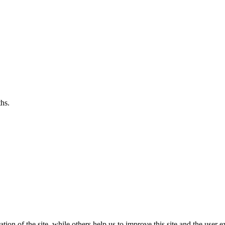
hs.
ion of the site, while others help us to improve this site and the user e