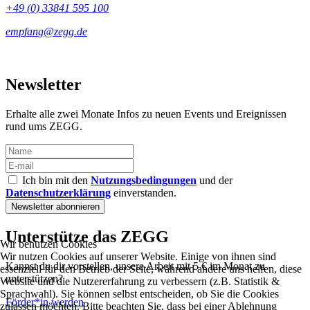
+49 (0) 33841 595 100
Newsletter
Erhalte alle zwei Monate Infos zu neuen Events und Ereignissen
rund ums ZEGG.
Ich bin mit den
Nutzungsbedingungen
und der
Datenschutzerklärung
einverstanden.
Unterstütze das ZEGG
Wir benutzen Cookies
Wir nutzen Cookies auf unserer Website. Einige von ihnen sind
Kannst du dir vorstellen, unsere Arbeit mit 5 € im Monat zu
essenziell für den Betrieb der Seite, während andere uns helfen, diese
unterstützen?
Website und die Nutzererfahrung zu verbessern (z.B. Statistik &
Sprachwahl). Sie können selbst entscheiden, ob Sie die Cookies
Förder*in werden
zulassen möchten. Bitte beachten Sie, dass bei einer Ablehnung