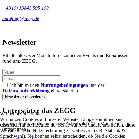
+49 (0) 33841 595 100
Newsletter
Erhalte alle zwei Monate Infos zu neuen Events und Ereignissen
rund ums ZEGG.
Ich bin mit den
Nutzungsbedingungen
und der
Datenschutzerklärung
einverstanden.
Unterstütze das ZEGG
Wir benutzen Cookies
Wir nutzen Cookies auf unserer Website. Einige von ihnen sind
Kannst du dir vorstellen, unsere Arbeit mit 5 € im Monat zu
essenziell für den Betrieb der Seite, während andere uns helfen, diese
unterstützen?
Website und die Nutzererfahrung zu verbessern (z.B. Statistik &
Sprachwahl). Sie können selbst entscheiden, ob Sie die Cookies