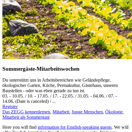
Sommergäste-Mitarbeitswochen
Du unterstützt uns in Arbeitsbereichen wie Geländepflege,
ökologischer Garten, Küche, Permakultur, Gästehaus, unseren
Baustellen - oder was eben gerade zu tun ist.
03.
-
10.05.
/
10.
-
17.05.
/
17.
-
22.05.
/
31.05.
-
04.06.
/
07.
-
14.06.
(Date is canceled) / ...
Register
Das ZEGG kennenlernen
,
Mitarbeit
,
Junge Menschen
,
Ökologie
,
Mitarbeit als Sommergast
Here you will find
information for English-speaking guests
. We will