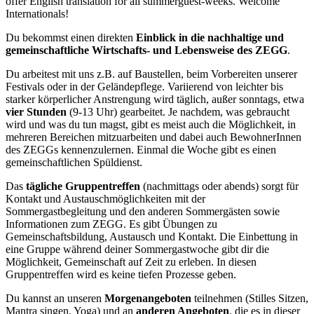
offer English translation for all summerguest-weeks. Welcome
Internationals!
Du bekommst einen direkten
Einblick in die nachhaltige und
gemeinschaftliche Wirtschafts- und Lebensweise des ZEGG
.
Du arbeitest mit uns z.B. auf Baustellen, beim Vorbereiten unserer
Festivals oder in der Geländepflege. Variierend von leichter bis
starker körperlicher Anstrengung wird täglich, außer sonntags, etwa
vier Stunden
(9-13 Uhr) gearbeitet. Je nachdem, was gebraucht
wird und was du tun magst, gibt es meist auch die Möglichkeit, in
mehreren Bereichen mitzuarbeiten und dabei auch BewohnerInnen
des ZEGGs kennenzulernen. Einmal die Woche gibt es einen
gemeinschaftlichen Spüldienst.
Das
tägliche Gruppentreffen
(nachmittags oder abends) sorgt für
Kontakt und Austauschmöglichkeiten mit der
Sommergastbegleitung und den anderen Sommergästen sowie
Informationen zum ZEGG. Es gibt Übungen zu
Gemeinschaftsbildung, Austausch und Kontakt. Die Einbettung in
eine Gruppe während deiner Sommergastwoche gibt dir die
Möglichkeit, Gemeinschaft auf Zeit zu erleben. In diesen
Gruppentreffen wird es keine tiefen Prozesse geben.
Du kannst an unseren
Morgenangeboten
teilnehmen (Stilles Sitzen,
Mantra singen, Yoga) und an
anderen Angeboten
, die es in dieser