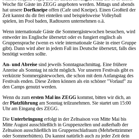
Woche für Gäste im ZEGG angeboten werden. Mittags und abends
hat unsere
Dorfkneipe
offen (Cafe und Kneipe). Einen Großteil der
Zeit kannst du dir frei einteilen und beispielsweise Volleyball
spielen, im Pool baden, Radtouren unternehmen o.ä.
Wenn internationale Gäste die Sommergästewochen besuchen, wird
entweder ins Englische übersetzt oder es fungiert englisch als
Gruppensprache (wenn es viele internationale Gäste in einer Gruppe
gibt). Dann wird aber in jedem Fall ins Deutsche übersetzt, falls dies
benötigt werden sollte.
An- und Abreise
sind jeweils Sonntagnachmittag. Eine frühere
Anreise als Sonntag ist nicht möglich. Vor unseren Festivals gibt es
verkürzte Sommergästewochen, die schon mit dem Anfangstag des
Festivals enden. Diese Zeiten können als ein schöner "Vorlauf" zu
den Camps genutzt werden.
Wenn du zum
ersten Mal ins ZEGG
kommst, bitten wir dich, an
der
Platzführung
am Sonntag teilzunehmen. Sie startet um 15:00
Uhr am Eingang des ZEGG.
Die
Unterbringung
erfolgt in der Zeltsaison von Mitte Mai bis
Mitte August ausschließlich in Gruppenzelten und außerhalb der
Zeltsaison ausschließlich im Gruppenschlafraum (Mehrbettzimmer
oder Sommerhütten). Du kannst natürlich auch zu jeder Zeit dein