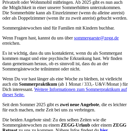
Privatzelt oder Wohnmobil mitbringen. Ab 2025 gibt es nun auch
die Möglichkeit in einer unserer Sommerhütten unterzukommen.
Die Sommerhütte kann als Einzelzimmer (wenn du alleine anreist)
oder als Doppelzimmer (wenn ihr zu zweit anreist) gebucht werden.
Sommergästewochen sind für Familien mit Kindern buchbar.
Wenn Fragen hast, kannst du uns über
erreichen.
Es ist wichtig, dass du uns kontaktierst, wenn du als Sommergast
kommen magst und eine psychische Erkrankung hast. Wir finden
dann gemeinsam heraus, ob es sinnvoll ist, dass du an der
Sommergästewoche teilnimmst oder nicht.
Wenn Du vor hast länger als eine Woche zu bleiben, ist vielleicht
auch ein
Sommerpraktikum
(ab 1 Monat / 333,- U&V/Monat ) für
Dich interessant.
Weitere Informationen zum Sommerpraktikum auf
dieser Seite.
Seit dem Sommer 2025 gibt es
zwei neue Angebote
, die es leichter
für euch machen, mehr Zeit bei uns zu verbringen.
Die beiden Angebote sind: Zu den selben Zeiten wie die
Sommergästewochen zu einem
ZEGG-
Urlaub
oder einem
ZEGG
Retreat
zu uns zu kommen. Nähere Infos findest du
hier
.