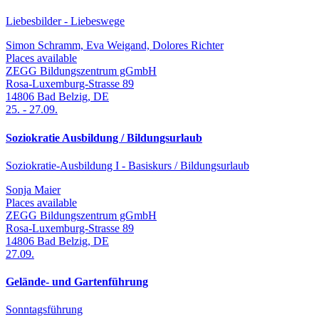
Liebesbilder - Liebeswege
Simon Schramm, Eva Weigand, Dolores Richter
Places available
ZEGG Bildungszentrum gGmbH
Rosa-Luxemburg-Strasse 89
14806
Bad Belzig
,
DE
25.
-
27.09.
Soziokratie Ausbildung / Bildungsurlaub
Soziokratie-Ausbildung I - Basiskurs / Bildungsurlaub
Sonja Maier
Places available
ZEGG Bildungszentrum gGmbH
Rosa-Luxemburg-Strasse 89
14806
Bad Belzig
,
DE
27.09.
Gelände- und Gartenführung
Sonntagsführung