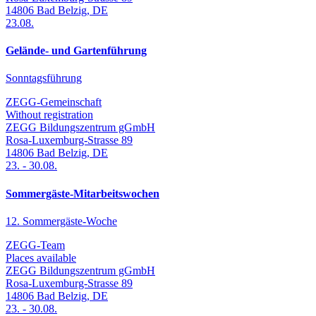
14806
Bad Belzig
,
DE
23.08.
Gelände- und Gartenführung
Sonntagsführung
ZEGG-Gemeinschaft
Without registration
ZEGG Bildungszentrum gGmbH
Rosa-Luxemburg-Strasse 89
14806
Bad Belzig
,
DE
23.
-
30.08.
Sommergäste-Mitarbeitswochen
12. Sommergäste-Woche
ZEGG-Team
Places available
ZEGG Bildungszentrum gGmbH
Rosa-Luxemburg-Strasse 89
14806
Bad Belzig
,
DE
23.
-
30.08.