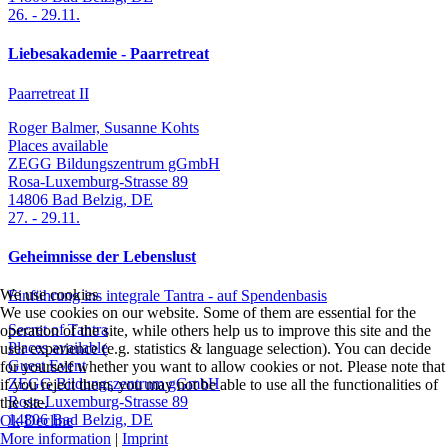
26.
-
29.11.
Liebesakademie - Paarretreat
Paarretreat II
Roger Balmer, Susanne Kohts
Places available
ZEGG Bildungszentrum gGmbH
Rosa-Luxemburg-Strasse 89
14806
Bad Belzig
,
DE
27.
-
29.11.
Geheimnisse der Lebenslust
We use cookies
Einführung ins integrale Tantra - auf Spendenbasis
We use cookies on our website. Some of them are essential for the
Secret of Tantra
operation of the site, while others help us to improve this site and the
Places available
user experience (e.g. statistics & language selection). You can decide
Guest Event
for yourself whether you want to allow cookies or not. Please note that
ZEGG Bildungszentrum gGmbH
if you reject them, you may not be able to use all the functionalities of
Rosa-Luxemburg-Strasse 89
the site.
14806
Bad Belzig
,
DE
Ok
Decline
More information
|
Imprint