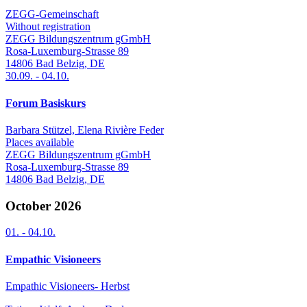
ZEGG-Gemeinschaft
Without registration
ZEGG Bildungszentrum gGmbH
Rosa-Luxemburg-Strasse 89
14806
Bad Belzig
,
DE
30.09.
-
04.10.
Forum Basiskurs
Barbara Stützel, Elena Rivière Feder
Places available
ZEGG Bildungszentrum gGmbH
Rosa-Luxemburg-Strasse 89
14806
Bad Belzig
,
DE
October 2026
01.
-
04.10.
Empathic Visioneers
Empathic Visioneers- Herbst