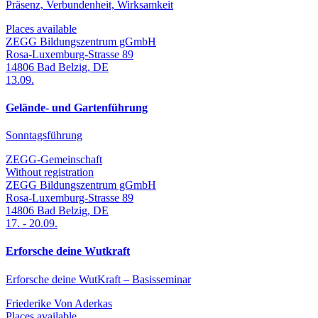
Präsenz, Verbundenheit, Wirksamkeit
Places available
ZEGG Bildungszentrum gGmbH
Rosa-Luxemburg-Strasse 89
14806
Bad Belzig
,
DE
13.09.
Gelände- und Gartenführung
Sonntagsführung
ZEGG-Gemeinschaft
Without registration
ZEGG Bildungszentrum gGmbH
Rosa-Luxemburg-Strasse 89
14806
Bad Belzig
,
DE
17.
-
20.09.
Erforsche deine Wutkraft
Erforsche deine WutKraft – Basisseminar
Friederike Von Aderkas
Places available