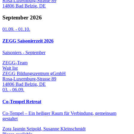
Rosa-Luxemburg-Strasse 89
14806
Bad Belzig
,
DE
September 2026
01.09.
-
01.10.
ZEGG Saisonierzeit 2026
Saisoniers - September
ZEGG-Team
Wait list
ZEGG Bildungszentrum gGmbH
Rosa-Luxemburg-Strasse 89
14806
Bad Belzig
,
DE
03.
-
06.09.
Co-Tempel Retreat
Co-Tempel – Ein heiliger Raum für Verbindung, gemeinsam
gestaltet
Zora Jasmin Seipold, Susanne Kleinschmidt