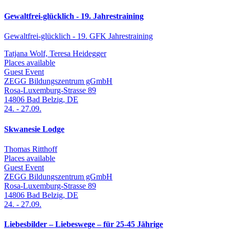
Gewaltfrei-glücklich - 19. Jahrestraining
Gewaltfrei-glücklich - 19. GFK Jahrestraining
Tatjana Wolf, Teresa Heidegger
Places available
Guest Event
ZEGG Bildungszentrum gGmbH
Rosa-Luxemburg-Strasse 89
14806
Bad Belzig
,
DE
24.
-
27.09.
Skwanesie Lodge
Thomas Ritthoff
Places available
Guest Event
ZEGG Bildungszentrum gGmbH
Rosa-Luxemburg-Strasse 89
14806
Bad Belzig
,
DE
24.
-
27.09.
Liebesbilder – Liebeswege – für 25-45 Jährige