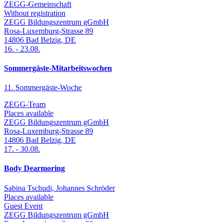
ZEGG-Gemeinschaft
Without registration
ZEGG Bildungszentrum gGmbH
Rosa-Luxemburg-Strasse 89
14806
Bad Belzig
,
DE
16.
-
23.08.
Sommergäste-Mitarbeitswochen
11. Sommergäste-Woche
ZEGG-Team
Places available
ZEGG Bildungszentrum gGmbH
Rosa-Luxemburg-Strasse 89
14806
Bad Belzig
,
DE
17.
-
30.08.
Body Dearmoring
Sabina Tschudi, Johannes Schröder
Places available
Guest Event
ZEGG Bildungszentrum gGmbH