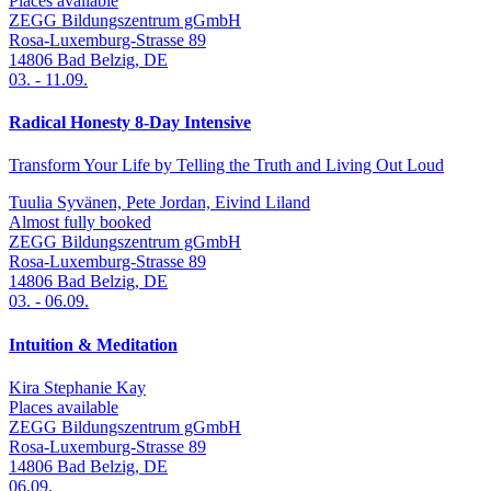
Places available
ZEGG Bildungszentrum gGmbH
Rosa-Luxemburg-Strasse 89
14806
Bad Belzig
,
DE
03.
-
11.09.
Radical Honesty 8-Day Intensive
Transform Your Life by Telling the Truth and Living Out Loud
Tuulia Syvänen, Pete Jordan, Eivind Liland
Almost fully booked
ZEGG Bildungszentrum gGmbH
Rosa-Luxemburg-Strasse 89
14806
Bad Belzig
,
DE
03.
-
06.09.
Intuition & Meditation
Kira Stephanie Kay
Places available
ZEGG Bildungszentrum gGmbH
Rosa-Luxemburg-Strasse 89
14806
Bad Belzig
,
DE
06.09.