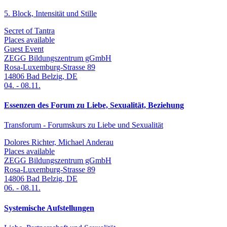
5. Block, Intensität und Stille
Secret of Tantra
Places available
Guest Event
ZEGG Bildungszentrum gGmbH
Rosa-Luxemburg-Strasse 89
14806
Bad Belzig
,
DE
04.
-
08.11.
Essenzen des Forum zu Liebe, Sexualität, Beziehung
Transforum - Forumskurs zu Liebe und Sexualität
Dolores Richter, Michael Anderau
Places available
ZEGG Bildungszentrum gGmbH
Rosa-Luxemburg-Strasse 89
14806
Bad Belzig
,
DE
06.
-
08.11.
Systemische Aufstellungen