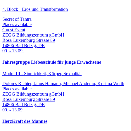
4. Block - Eros und Transformation
Secret of Tantra
Places available
Guest Event
ZEGG Bildungszentrum gGmbH
Rosa-Luxemburg-Strasse 89
14806
Bad Belzig
,
DE
09.
-
13.09.
Jahresgruppe Liebesschule für junge Erwachsene
Modul III - Sinnlichkeit, Körper, Sexualität
Dolores Richter, Janus Hamann, Michael Anderau, Kristina Werth
Places available
ZEGG Bildungszentrum gGmbH
Rosa-Luxemburg-Strasse 89
14806
Bad Belzig
,
DE
09.
-
13.09.
HerzKraft des Mannes