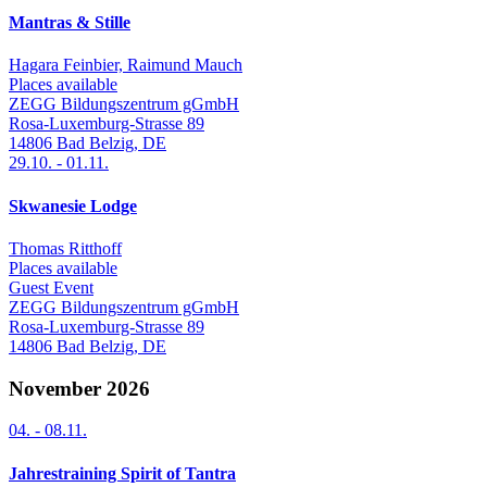
Mantras & Stille
Hagara Feinbier, Raimund Mauch
Places available
ZEGG Bildungszentrum gGmbH
Rosa-Luxemburg-Strasse 89
14806
Bad Belzig
,
DE
29.10.
-
01.11.
Skwanesie Lodge
Thomas Ritthoff
Places available
Guest Event
ZEGG Bildungszentrum gGmbH
Rosa-Luxemburg-Strasse 89
14806
Bad Belzig
,
DE
November 2026
04.
-
08.11.
Jahrestraining Spirit of Tantra