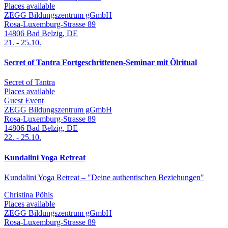
Places available
ZEGG Bildungszentrum gGmbH
Rosa-Luxemburg-Strasse 89
14806
Bad Belzig
,
DE
21.
-
25.10.
Secret of Tantra Fortgeschrittenen-Seminar mit Ölritual
Secret of Tantra
Places available
Guest Event
ZEGG Bildungszentrum gGmbH
Rosa-Luxemburg-Strasse 89
14806
Bad Belzig
,
DE
22.
-
25.10.
Kundalini Yoga Retreat
Kundalini Yoga Retreat – "Deine authentischen Beziehungen"
Christina Pöhls
Places available
ZEGG Bildungszentrum gGmbH
Rosa-Luxemburg-Strasse 89