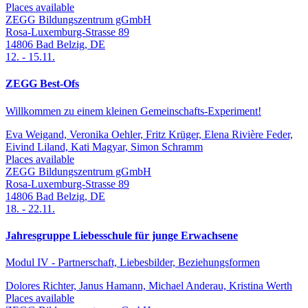
Places available
ZEGG Bildungszentrum gGmbH
Rosa-Luxemburg-Strasse 89
14806
Bad Belzig
,
DE
12.
-
15.11.
ZEGG Best-Ofs
Willkommen zu einem kleinen Gemeinschafts-Experiment!
Eva Weigand, Veronika Oehler, Fritz Krüger, Elena Rivière Feder,
Eivind Liland, Kati Magyar, Simon Schramm
Places available
ZEGG Bildungszentrum gGmbH
Rosa-Luxemburg-Strasse 89
14806
Bad Belzig
,
DE
18.
-
22.11.
Jahresgruppe Liebesschule für junge Erwachsene
Modul IV - Partnerschaft, Liebesbilder, Beziehungsformen
Dolores Richter, Janus Hamann, Michael Anderau, Kristina Werth
Places available