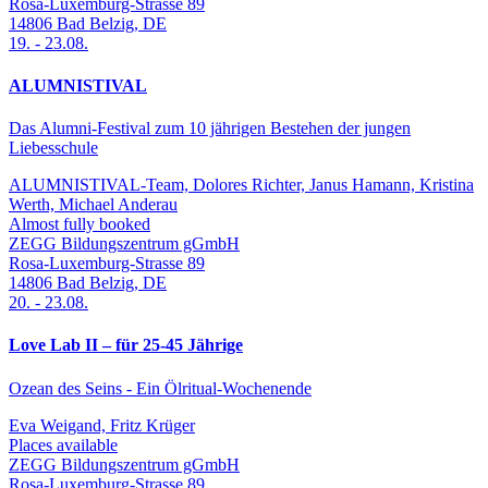
Rosa-Luxemburg-Strasse 89
14806
Bad Belzig
,
DE
19.
-
23.08.
ALUMNISTIVAL
Das Alumni-Festival zum 10 jährigen Bestehen der jungen
Liebesschule
ALUMNISTIVAL-Team, Dolores Richter, Janus Hamann, Kristina
Werth, Michael Anderau
Almost fully booked
ZEGG Bildungszentrum gGmbH
Rosa-Luxemburg-Strasse 89
14806
Bad Belzig
,
DE
20.
-
23.08.
Love Lab II – für 25-45 Jährige
Ozean des Seins - Ein Ölritual-Wochenende
Eva Weigand, Fritz Krüger
Places available
ZEGG Bildungszentrum gGmbH
Rosa-Luxemburg-Strasse 89