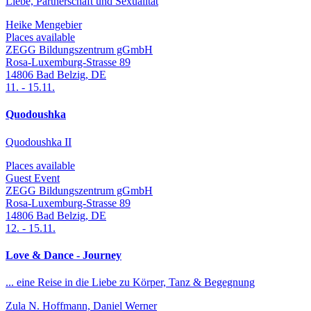
Liebe, Partnerschaft und Sexualität
Heike Mengebier
Places available
ZEGG Bildungszentrum gGmbH
Rosa-Luxemburg-Strasse 89
14806
Bad Belzig
,
DE
11.
-
15.11.
Quodoushka
Quodoushka II
Places available
Guest Event
ZEGG Bildungszentrum gGmbH
Rosa-Luxemburg-Strasse 89
14806
Bad Belzig
,
DE
12.
-
15.11.
Love & Dance - Journey
... eine Reise in die Liebe zu Körper, Tanz & Begegnung
Zula N. Hoffmann, Daniel Werner