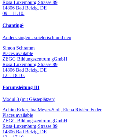
Rosa-Luxemburg-Strasse 89
14806
Bad Belzig
,
DE
09.
-
11.10.
Chanting²
Anders singen - spielerisch und neu
Simon Schramm
Places available
ZEGG Bildungszentrum gGmbH
Rosa-Luxemburg-Strasse 89
14806
Bad Belzig
,
DE
12.
-
18.10.
Forumsleitung III
Modul 3 (mit Gästeplätzen)
Achim Ecker, Ina Meyer-Stoll, Elena Rivière Feder
Places available
ZEGG Bildungszentrum gGmbH
Rosa-Luxemburg-Strasse 89
14806
Bad Belzig
,
DE