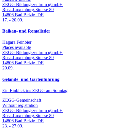
ZEGG Bildungszentrum gGmbH
Rosa-Luxemburg-Strasse 89
14806
Bad Belzig
,
DE
17.
-
20.09.
Balkan- und Romalieder
Hagara Feinbier
Places available
ZEGG Bildungszentrum gGmbH
Rosa-Luxemburg-Strasse 89
14806
Bad Belzig
,
DE
20.09.
Gelände- und Gartenführung
Ein Einblick ins ZEGG am Sonntag
ZEGG-Gemeinschaft
Without registration
ZEGG Bildungszentrum gGmbH
Rosa-Luxemburg-Strasse 89
14806
Bad Belzig
,
DE
23.
-
27.09.