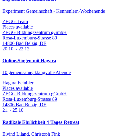
Experiment Gemeinschaft - Kennenlern-Wochenende
ZEGG-Team
Places available
ZEGG Bildungszentrum gGmbH
Rosa-Luxemburg-Strasse 89
14806
Bad Belzig
,
DE
20.10.
-
22.12.
Online-Singen mit Hagara
10 gemeinsame, klangvolle Abende
Hagara Feinbier
Places available
ZEGG Bildungszentrum gGmbH
Rosa-Luxemburg-Strasse 89
14806
Bad Belzig
,
DE
21.
-
25.10.
Radikale Ehrlichkeit 4-Tages-Retreat
Eivind Liland, Christoph Fink