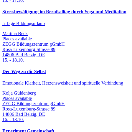
13.
-
17.10.
Stressbewältigung im Berufsalltag durch Yoga und Meditation
5 Tage Bildungsurlaub
Martina Beck
Places available
ZEGG Bildungszentrum gGmbH
Rosa-Luxemburg-Strasse 89
14806
Bad Belzig
,
DE
15.
-
18.10.
Der Weg zu dir Selbst
Emotionale Klarheit, Herzensweisheit und spirituelle Verbindung
Kolja Güldenberg
Places available
ZEGG Bildungszentrum gGmbH
Rosa-Luxemburg-Strasse 89
14806
Bad Belzig
,
DE
16.
-
18.10.
Experiment Gemeinschaft