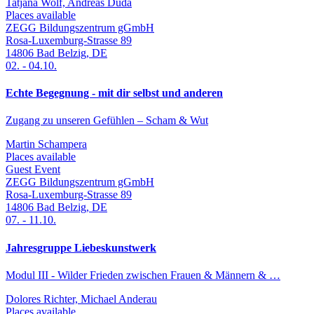
Tatjana Wolf, Andreas Duda
Places available
ZEGG Bildungszentrum gGmbH
Rosa-Luxemburg-Strasse 89
14806
Bad Belzig
,
DE
02.
-
04.10.
Echte Begegnung - mit dir selbst und anderen
Zugang zu unseren Gefühlen – Scham & Wut
Martin Schampera
Places available
Guest Event
ZEGG Bildungszentrum gGmbH
Rosa-Luxemburg-Strasse 89
14806
Bad Belzig
,
DE
07.
-
11.10.
Jahresgruppe Liebeskunstwerk
Modul III - Wilder Frieden zwischen Frauen & Männern & …
Dolores Richter, Michael Anderau
Places available