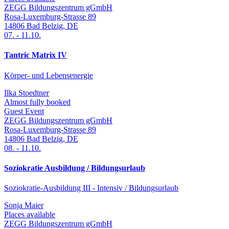
ZEGG Bildungszentrum gGmbH
Rosa-Luxemburg-Strasse 89
14806
Bad Belzig
,
DE
07.
-
11.10.
Tantric Matrix IV
Körper- und Lebensenergie
Ilka Stoedtner
Almost fully booked
Guest Event
ZEGG Bildungszentrum gGmbH
Rosa-Luxemburg-Strasse 89
14806
Bad Belzig
,
DE
08.
-
11.10.
Soziokratie Ausbildung / Bildungsurlaub
Soziokratie-Ausbildung III - Intensiv / Bildungsurlaub
Sonja Maier
Places available
ZEGG Bildungszentrum gGmbH