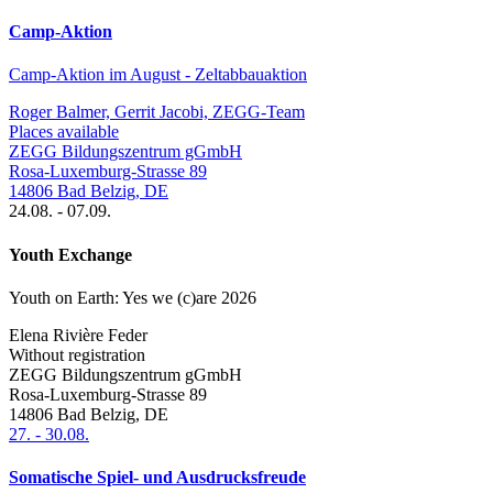
Camp-Aktion
Camp-Aktion im August - Zeltabbauaktion
Roger Balmer, Gerrit Jacobi, ZEGG-Team
Places available
ZEGG Bildungszentrum gGmbH
Rosa-Luxemburg-Strasse 89
14806
Bad Belzig
,
DE
24.08.
-
07.09.
Youth Exchange
Youth on Earth: Yes we (c)are 2026
Elena Rivière Feder
Without registration
ZEGG Bildungszentrum gGmbH
Rosa-Luxemburg-Strasse 89
14806
Bad Belzig
,
DE
27.
-
30.08.
Somatische Spiel- und Ausdrucksfreude