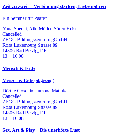
Zeit zu zweit – Verbindung stärken, Liebe nähren
Ein Seminar für Paare*
Yuna Specht, Ailu Müller, Sören Heise
Cancelled
ZEGG Bildungszentrum gGmbH
Rosa-Luxemburg-Strasse 89
14806
Bad Belzig
,
DE
13.
-
16.08.
Mensch & Erde
Mensch & Erde (abgesagt)
Dörthe Goschin, Jumana Mattukat
Cancelled
ZEGG Bildungszentrum gGmbH
Rosa-Luxemburg-Strasse 89
14806
Bad Belzig
,
DE
13.
-
16.08.
Sex, Art & Play – Die unerhörte Lust