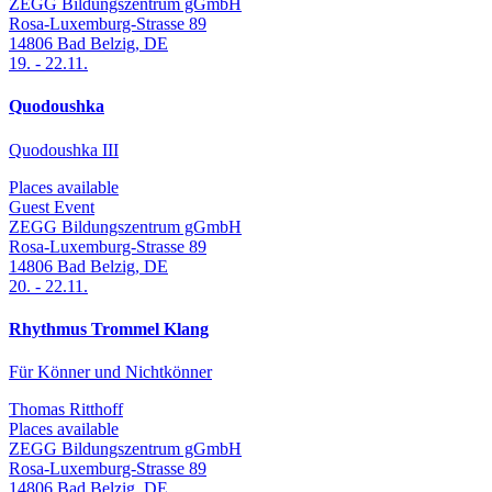
ZEGG Bildungszentrum gGmbH
Rosa-Luxemburg-Strasse 89
14806
Bad Belzig
,
DE
19.
-
22.11.
Quodoushka
Quodoushka III
Places available
Guest Event
ZEGG Bildungszentrum gGmbH
Rosa-Luxemburg-Strasse 89
14806
Bad Belzig
,
DE
20.
-
22.11.
Rhythmus Trommel Klang
Für Könner und Nichtkönner
Thomas Ritthoff
Places available
ZEGG Bildungszentrum gGmbH
Rosa-Luxemburg-Strasse 89
14806
Bad Belzig
,
DE