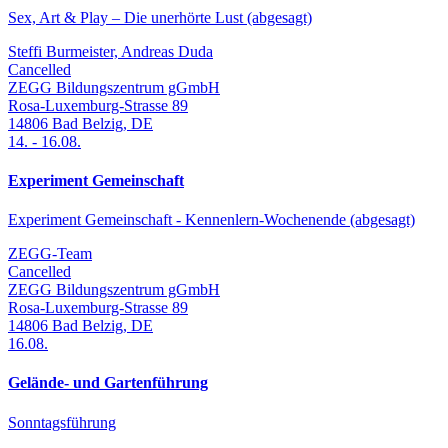
Sex, Art & Play – Die unerhörte Lust (abgesagt)
Steffi Burmeister, Andreas Duda
Cancelled
ZEGG Bildungszentrum gGmbH
Rosa-Luxemburg-Strasse 89
14806
Bad Belzig
,
DE
14.
-
16.08.
Experiment Gemeinschaft
Experiment Gemeinschaft - Kennenlern-Wochenende (abgesagt)
ZEGG-Team
Cancelled
ZEGG Bildungszentrum gGmbH
Rosa-Luxemburg-Strasse 89
14806
Bad Belzig
,
DE
16.08.
Gelände- und Gartenführung
Sonntagsführung