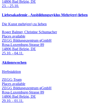
14806
Bad Belzig
,
DE
23.
-
25.10.
Liebesakademie - Ausbildungszyklus Mehr(ere) lieben
Die Kunst mehr(ere) zu lieben
Roger Balmer, Christine Schumacher
Places available
ZEGG Bildungszentrum gGmbH
Rosa-Luxemburg-Strasse 89
14806
Bad Belzig
,
DE
25.10.
-
04.11.
Aktionswochen
Herbstaktion
ZEGG-Team
Places available
ZEGG Bildungszentrum gGmbH
Rosa-Luxemburg-Strasse 89
14806
Bad Belzig
,
DE
29.10.
-
01.11.