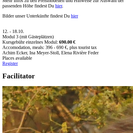
Mehr Infos zu den Preismodellen und Hinweise zur Auswahl der
passenden Höhe findest Du
hier
.
Bilder unser Unterkünfte findest Du
hier
12.
-
18.10.
Modul 3 (mit Gästeplätzen)
Kursgebühr einzelnes Modul:
690.00 €
Accomodation, meals: 396 - 690 €, plus tourist tax
Achim Ecker
,
Ina Meyer-Stoll
,
Elena Rivière Feder
Places available
Register
Facilitator