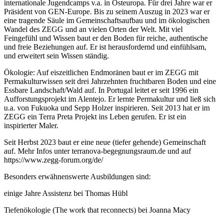
internationale Jugendcamps v.a. in Osteuropa. Für drei Jahre war er
Präsident von GEN-Europe. Bis zu seinem Auszug in 2023 war er
eine tragende Säule im Gemeinschaftsaufbau und im ökologischen
Wandel des ZEGG und an vielen Orten der Welt. Mit viel
Feingefühl und Wissen baut er den Boden für reiche, authentische
und freie Beziehungen auf. Er ist herausfordernd und einfühlsam,
und erweitert sein Wissen ständig.
Ökologie: Auf eiszeitlichen Endmoränen baut er im ZEGG mit
Permakulturwissen seit drei Jahrzehnten fruchtbaren Boden und eine
Essbare Landschaft/Wald auf. In Portugal leitet er seit 1996 ein
Aufforstungsprojekt im Alentejo. Er lernte Permakultur und ließ sich
u.a. von Fukuoka und Sepp Holzer inspirieren. Seit 2013 hat er im
ZEGG ein Terra Preta Projekt ins Leben gerufen. Er ist ein
inspirierter Maler.
Seit Herbst 2023 baut er eine neue (tiefer gehende) Gemeinschaft
auf. Mehr Infos unter terranova-begegnungsraum.de und auf
https://www.zegg-forum.org/de/
Besonders erwähnenswerte Ausbildungen sind:
einige Jahre Assistenz bei Thomas Hübl
Tiefenökologie (The work that reconnects) bei Joanna Macy