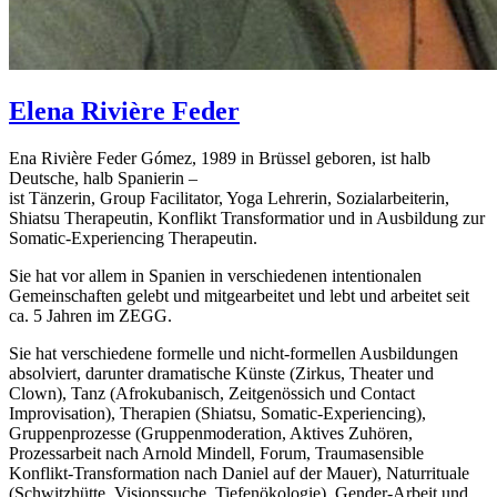
Elena
Rivière Feder
Ena Rivière Feder Gómez, 1989 in Brüssel geboren, ist halb
Deutsche, halb Spanierin –
ist Tänzerin, Group Facilitator, Yoga Lehrerin, Sozialarbeiterin,
Shiatsu Therapeutin, Konflikt Transformatior und in Ausbildung zur
Somatic-Experiencing Therapeutin.
Sie hat vor allem in Spanien in verschiedenen intentionalen
Gemeinschaften gelebt und mitgearbeitet und lebt und arbeitet seit
ca. 5 Jahren im ZEGG.
Sie hat verschiedene formelle und nicht-formellen Ausbildungen
absolviert, darunter dramatische Künste (Zirkus, Theater und
Clown), Tanz (Afrokubanisch, Zeitgenössich und Contact
Improvisation), Therapien (Shiatsu, Somatic-Experiencing),
Gruppenprozesse (Gruppenmoderation, Aktives Zuhören,
Prozessarbeit nach Arnold Mindell, Forum, Traumasensible
Konflikt-Transformation nach Daniel auf der Mauer), Naturrituale
(Schwitzhütte, Visionssuche, Tiefenökologie), Gender-Arbeit und