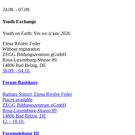
24.08.
-
07.09.
Youth Exchange
Youth on Earth: Yes we (c)are 2026
Elena Rivière Feder
Without registration
ZEGG Bildungszentrum gGmbH
Rosa-Luxemburg-Strasse 89
14806
Bad Belzig
,
DE
30.09.
-
04.10.
Forum Basiskurs
Barbara Stützel, Elena Rivière Feder
Places available
ZEGG Bildungszentrum gGmbH
Rosa-Luxemburg-Strasse 89
14806
Bad Belzig
,
DE
12.
-
18.10.
Forumsleitung III