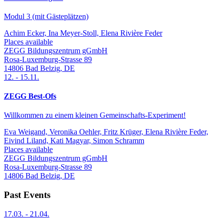
Modul 3 (mit Gästeplätzen)
Achim Ecker, Ina Meyer-Stoll, Elena Rivière Feder
Places available
ZEGG Bildungszentrum gGmbH
Rosa-Luxemburg-Strasse 89
14806
Bad Belzig
,
DE
12.
-
15.11.
ZEGG Best-Ofs
Willkommen zu einem kleinen Gemeinschafts-Experiment!
Eva Weigand, Veronika Oehler, Fritz Krüger, Elena Rivière Feder,
Eivind Liland, Kati Magyar, Simon Schramm
Places available
ZEGG Bildungszentrum gGmbH
Rosa-Luxemburg-Strasse 89
14806
Bad Belzig
,
DE
Past Events
17.03.
-
21.04.