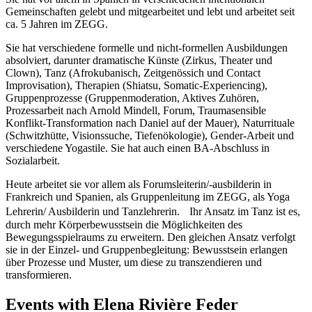
Gemeinschaften gelebt und mitgearbeitet und lebt und arbeitet seit
ca. 5 Jahren im ZEGG.
Sie hat verschiedene formelle und nicht-formellen Ausbildungen
absolviert, darunter dramatische Künste (Zirkus, Theater und
Clown), Tanz (Afrokubanisch, Zeitgenössich und Contact
Improvisation), Therapien (Shiatsu, Somatic-Experiencing),
Gruppenprozesse (Gruppenmoderation, Aktives Zuhören,
Prozessarbeit nach Arnold Mindell, Forum, Traumasensible
Konflikt-Transformation nach Daniel auf der Mauer), Naturrituale
(Schwitzhütte, Visionssuche, Tiefenökologie), Gender-Arbeit und
verschiedene Yogastile. Sie hat auch einen BA-Abschluss in
Sozialarbeit.
Heute arbeitet sie vor allem als Forumsleiterin/-ausbilderin in
Frankreich und Spanien, als Gruppenleitung im ZEGG, als Yoga
Lehrerin/ Ausbilderin und Tanzlehrerin. Ihr Ansatz im Tanz ist es,
durch mehr Körperbewusstsein die Möglichkeiten des
Bewegungsspielraums zu erweitern. Den gleichen Ansatz verfolgt
sie in der Einzel- und Gruppenbegleitung: Bewusstsein erlangen
über Prozesse und Muster, um diese zu transzendieren und
transformieren.
Events with Elena Rivière Feder