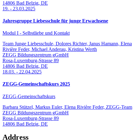
14806
Bad Belzig
,
DE
19.
-
23.03.2025
Jahresgruppe Liebesschule für junge Erwachsene
Modul I - Selbstliebe und Kontakt
Team Junge Liebesschule, Dolores Richter, Janus Hamann, Elena
Rivière Feder, Michael Anderau, Kristina Werth
ZEGG Bildungszentrum gGmbH
Rosa-Luxemburg-Strasse 89
14806
Bad Belzig
,
DE
18.03.
-
22.04.2025
ZEGG-Gemeinschaftskurs 2025
ZEGG-Gemeinschaftskurs
Barbara Stützel, Markus Euler, Elena Rivière Feder, ZEGG-Team
ZEGG Bildungszentrum gGmbH
Rosa-Luxemburg-Strasse 89
14806
Bad Belzig
,
DE
Address