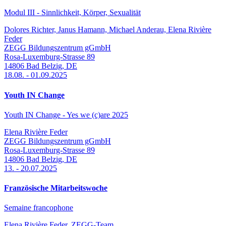
Modul III - Sinnlichkeit, Körper, Sexualität
Dolores Richter, Janus Hamann, Michael Anderau, Elena Rivière
Feder
ZEGG Bildungszentrum gGmbH
Rosa-Luxemburg-Strasse 89
14806
Bad Belzig
,
DE
18.08.
-
01.09.2025
Youth IN Change
Youth IN Change - Yes we (c)are 2025
Elena Rivière Feder
ZEGG Bildungszentrum gGmbH
Rosa-Luxemburg-Strasse 89
14806
Bad Belzig
,
DE
13.
-
20.07.2025
Französische Mitarbeitswoche
Semaine francophone
Elena Rivière Feder, ZEGG-Team