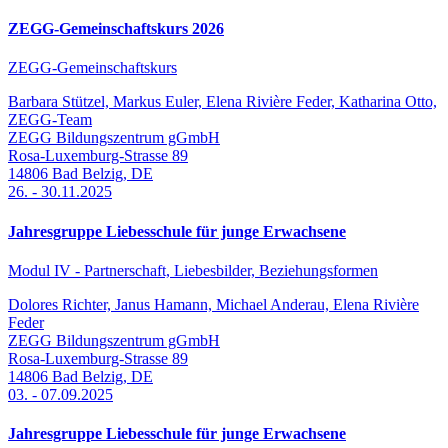
ZEGG-Gemeinschaftskurs 2026
ZEGG-Gemeinschaftskurs
Barbara Stützel, Markus Euler, Elena Rivière Feder, Katharina Otto,
ZEGG-Team
ZEGG Bildungszentrum gGmbH
Rosa-Luxemburg-Strasse 89
14806
Bad Belzig
,
DE
26.
-
30.11.2025
Jahresgruppe Liebesschule für junge Erwachsene
Modul IV - Partnerschaft, Liebesbilder, Beziehungsformen
Dolores Richter, Janus Hamann, Michael Anderau, Elena Rivière
Feder
ZEGG Bildungszentrum gGmbH
Rosa-Luxemburg-Strasse 89
14806
Bad Belzig
,
DE
03.
-
07.09.2025
Jahresgruppe Liebesschule für junge Erwachsene