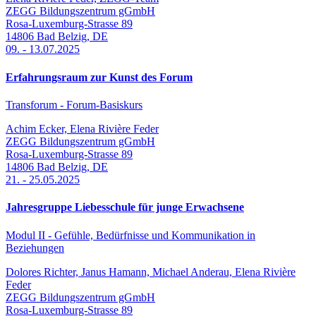
ZEGG Bildungszentrum gGmbH
Rosa-Luxemburg-Strasse 89
14806
Bad Belzig
,
DE
09.
-
13.07.2025
Erfahrungsraum zur Kunst des Forum
Transforum - Forum-Basiskurs
Achim Ecker, Elena Rivière Feder
ZEGG Bildungszentrum gGmbH
Rosa-Luxemburg-Strasse 89
14806
Bad Belzig
,
DE
21.
-
25.05.2025
Jahresgruppe Liebesschule für junge Erwachsene
Modul II - Gefühle, Bedürfnisse und Kommunikation in
Beziehungen
Dolores Richter, Janus Hamann, Michael Anderau, Elena Rivière
Feder
ZEGG Bildungszentrum gGmbH
Rosa-Luxemburg-Strasse 89