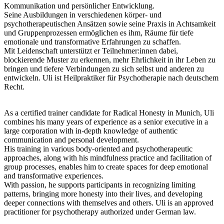
Kommunikation und persönlicher Entwicklung.
Seine Ausbildungen in verschiedenen körper- und
psychotherapeutischen Ansätzen sowie seine Praxis in Achtsamkeit
und Gruppenprozessen ermöglichen es ihm, Räume für tiefe
emotionale und transformative Erfahrungen zu schaffen.
Mit Leidenschaft unterstützt er Teilnehmer:innen dabei,
blockierende Muster zu erkennen, mehr Ehrlichkeit in ihr Leben zu
bringen und tiefere Verbindungen zu sich selbst und anderen zu
entwickeln. Uli ist Heilpraktiker für Psychotherapie nach deutschem
Recht.
As a certified trainer candidate for Radical Honesty in Munich, Uli
combines his many years of experience as a senior executive in a
large corporation with in-depth knowledge of authentic
communication and personal development.
His training in various body-oriented and psychotherapeutic
approaches, along with his mindfulness practice and facilitation of
group processes, enables him to create spaces for deep emotional
and transformative experiences.
With passion, he supports participants in recognizing limiting
patterns, bringing more honesty into their lives, and developing
deeper connections with themselves and others. Uli is an approved
practitioner for psychotherapy authorized under German law.