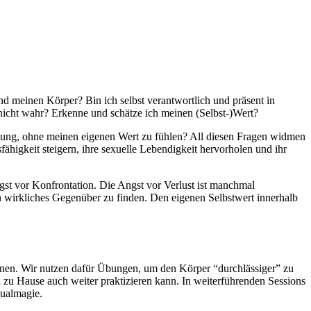
und meinen Körper? Bin ich selbst verantwortlich und präsent in
nicht wahr? Erkenne und schätze ich meinen (Selbst-)Wert?
gung, ohne meinen eigenen Wert zu fühlen? All diesen Fragen widmen
sfähigkeit steigern, ihre sexuelle Lebendigkeit hervorholen und ihr
gst vor Konfrontation. Die Angst vor Verlust ist manchmal
 wirkliches Gegenüber zu finden. Den eigenen Selbstwert innerhalb
ienen. Wir nutzen dafür Übungen, um den Körper “durchlässiger” zu
u Hause auch weiter praktizieren kann. In weiterführenden Sessions
xualmagie.