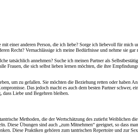
mit einer anderen Person, die ich liebe? Sorge ich liebevoll für mich 
eren Recht? Vernachlässige ich meine Bedürfnisse und nehme sie gar 
che tatsächlich annehmen? Suche ich meinen Partner als Selbstbestäti
 alle Frauen, die sich selbst lieben lernen möchten, die ihre Empfindung
geben, um zu gefallen. Sie möchten die Beziehung retten oder haben An
ompromisse. Das jedoch macht es auch dem besten Partner schwer, ein
g, dass Liebe und Begehren bleiben.
tantrische Methoden, die der Wertschätzung des zutiefst Weiblichen d
ln. Diese Übungen sind auch „zum Mitnehmen“ geeignet, so dass man z
enken. Diese Praktiken gehören zum tantrischen Repertoire und zur Se