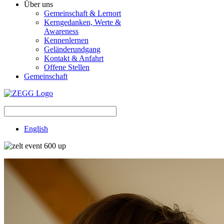
Über uns
Gemeinschaft & Lernort
Kerngedanken, Werte &
Awareness
Kennenlernen
Geländerundgang
Kontakt & Anfahrt
Offene Stellen
Gemeinschaft
English