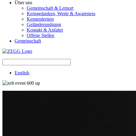
Über uns
Gemeinschaft & Lernort
Kerngedanken, Werte & Awareness
Kennenlernen
Geländerundgang
Kontakt & Anfahrt
Offene Stellen
Gemeinschaft
English