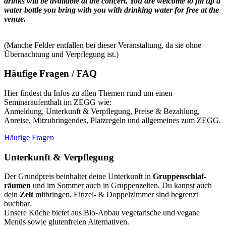
drinks will be available at the concert. You are welcome to fill up a
water bottle you bring with you with drinking water for free at the
venue.
(Manche Felder entfallen bei dieser Veranstaltung, da sie ohne
Übernachtung und Verpflegung ist.)
Häufige Fragen / FAQ
Hier findest du Infos zu allen Themen rund um einen
Seminaraufenthalt im ZEGG wie:
Anmeldung, Unterkunft & Verpflegung, Preise & Bezahlung,
Anreise, Mitzubringendes, Platzregeln und allgemeines zum ZEGG.
Häufige Fragen
Unterkunft & Verpflegung
Der Grundpreis beinhaltet deine Unterkunft in
Grup­pen­schlaf­
räumen
und im Sommer auch in Gruppenzelten. Du kannst auch
dein
Zelt
mitbringen. Einzel- & Doppelzimmer sind begrenzt
buchbar.
Unsere Küche bietet aus Bio-Anbau vegetarische und vegane
Menüs sowie glutenfreien Alternativen.