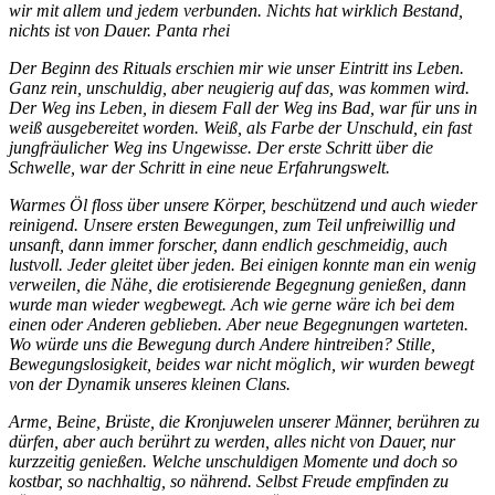
wir mit allem und jedem verbunden. Nichts hat wirklich Bestand,
nichts ist von Dauer. Panta rhei
Der Beginn des Rituals erschien mir wie unser Eintritt ins Leben.
Ganz rein, unschuldig, aber neugierig auf das, was kommen wird.
Der Weg ins Leben, in diesem Fall der Weg ins Bad, war für uns in
weiß ausgebereitet worden. Weiß, als Farbe der Unschuld, ein fast
jungfräulicher Weg ins Ungewisse. Der erste Schritt über die
Schwelle, war der Schritt in eine neue Erfahrungswelt.
Warmes Öl floss über unsere Körper, beschützend und auch wieder
reinigend. Unsere ersten Bewegungen, zum Teil unfreiwillig und
unsanft, dann immer forscher, dann endlich geschmeidig, auch
lustvoll. Jeder gleitet über jeden. Bei einigen konnte man ein wenig
verweilen, die Nähe, die erotisierende Begegnung genießen, dann
wurde man wieder wegbewegt. Ach wie gerne wäre ich bei dem
einen oder Anderen geblieben. Aber neue Begegnungen warteten.
Wo würde uns die Bewegung durch Andere hintreiben? Stille,
Bewegungslosigkeit, beides war nicht möglich, wir wurden bewegt
von der Dynamik unseres kleinen Clans.
Arme, Beine, Brüste, die Kronjuwelen unserer Männer, berühren zu
dürfen, aber auch berührt zu werden, alles nicht von Dauer, nur
kurzzeitig genießen. Welche unschuldigen Momente und doch so
kostbar, so nachhaltig, so nährend. Selbst Freude empfinden zu