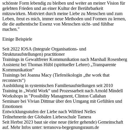
schönste Form lebendig zu bleiben und weiter an meiner Vision für
gelebten Frieden und an einer Kultur der Berührbarkeit
mitzuwirken. Motiviert durch meine Liebe zu Menschen und zum
Leben, freut es mich, immer neue Methoden und Formen zu lernen,
die die authentische Essenz von Menschen sicht- und fühlbar
machen."
Einige Beispiele
Seit 2022 IOSA (Integrale Organisations- und
Strukturaufstellungen) practitioner
Trainings in Gewaltfreier Kommunikation nach Marshall Rosenberg
Assistenz bei Thomas Hübl (spiritueller Lehrer) „Transparente
Kommunikation“
Trainings bei Joanna Macy (Tiefenökologin „the work that
reconnects“)
Ausbildung in systemischen Familienaufstellungen seit 2010
Training in „World Work“ und Prozessarbeit nach Arnold Mindell
Workshops in "Possibility Managment, Clinton Callahan
Seminare bei Vivian Dittmar über den Umgang mit Gefühlen und
Emotionen
Entwicklungsstufen der Liebe nach Wilfried Nelles
Teilnehmerin der Globalen Liebesschule Tamera
Seit Herbst 2023 baut sie eine neue (tiefer gehende) Gemeinschaft
auf. Mehr Infos unter: terranova-begegnungsraum.de