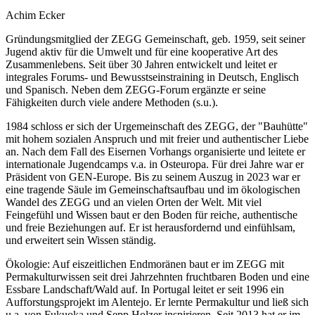
Achim Ecker
Gründungsmitglied der ZEGG Gemeinschaft, geb. 1959, seit seiner
Jugend aktiv für die Umwelt und für eine kooperative Art des
Zusammenlebens. Seit über 30 Jahren entwickelt und leitet er
integrales Forums- und Bewusstseinstraining in Deutsch, Englisch
und Spanisch. Neben dem ZEGG-Forum ergänzte er seine
Fähigkeiten durch viele andere Methoden (s.u.).
1984 schloss er sich der Urgemeinschaft des ZEGG, der "Bauhütte"
mit hohem sozialen Anspruch und mit freier und authentischer Liebe
an. Nach dem Fall des Eisernen Vorhangs organisierte und leitete er
internationale Jugendcamps v.a. in Osteuropa. Für drei Jahre war er
Präsident von GEN-Europe. Bis zu seinem Auszug in 2023 war er
eine tragende Säule im Gemeinschaftsaufbau und im ökologischen
Wandel des ZEGG und an vielen Orten der Welt. Mit viel
Feingefühl und Wissen baut er den Boden für reiche, authentische
und freie Beziehungen auf. Er ist herausfordernd und einfühlsam,
und erweitert sein Wissen ständig.
Ökologie: Auf eiszeitlichen Endmoränen baut er im ZEGG mit
Permakulturwissen seit drei Jahrzehnten fruchtbaren Boden und eine
Essbare Landschaft/Wald auf. In Portugal leitet er seit 1996 ein
Aufforstungsprojekt im Alentejo. Er lernte Permakultur und ließ sich
u.a. von Fukuoka und Sepp Holzer inspirieren. Seit 2013 hat er im