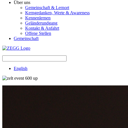
Über uns
Gemeinschaft & Lernort
Kerngedanken, Werte & Awareness
Kennenlernen
Geländerundgang
Kontakt & Anfahrt
Offene Stellen
Gemeinschaft
English