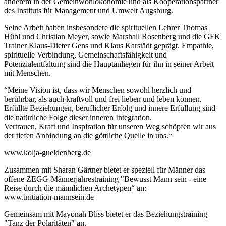
anderem in der Gemeinwohlökonomie und als Kooperationspartner
des Instituts für Management und Umwelt Augsburg.
Seine Arbeit haben insbesondere die spirituellen Lehrer Thomas
Hübl und Christian Meyer, sowie Marshall Rosenberg und die GFK
Trainer Klaus-Dieter Gens und Klaus Karstädt geprägt. Empathie,
spirituelle Verbindung, Gemeinschaftsfähigkeit und
Potenzialentfaltung sind die Hauptanliegen für ihn in seiner Arbeit
mit Menschen.
“Meine Vision ist, dass wir Menschen sowohl herzlich und
berührbar, als auch kraftvoll und frei lieben und leben können.
Erfüllte Beziehungen, beruflicher Erfolg und innere Erfüllung sind
die natürliche Folge dieser inneren Integration.
Vertrauen, Kraft und Inspiration für unseren Weg schöpfen wir aus
der tiefen Anbindung an die göttliche Quelle in uns.“
www.kolja-gueldenberg.de
Zusammen mit Sharan Gärtner bietet er speziell für Männer das
offene ZEGG-Männerjahrestraining "Bewusst Mann sein - eine
Reise durch die männlichen Archetypen“ an:
www.initiation-mannsein.de
Gemeinsam mit Mayonah Bliss bietet er das Beziehungstraining
"Tanz der Polaritäten" an.