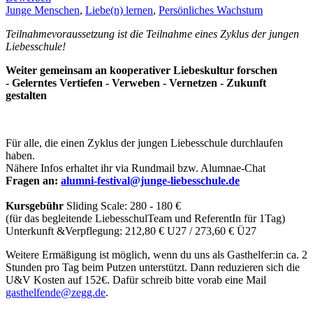
Junge Menschen
,
Liebe(n) lernen
,
Persönliches Wachstum
Teilnahmevoraussetzung ist die Teilnahme eines Zyklus der jungen
Liebesschule!
Weiter gemeinsam an kooperativer Liebeskultur forschen
- Gelerntes Vertiefen - Verweben - Vernetzen - Zukunft
gestalten
Für alle, die einen Zyklus der jungen Liebesschule durchlaufen
haben.
Nähere Infos erhaltet ihr via Rundmail bzw. Alumnae-Chat
Fragen an:
Kursgebühr
Sliding Scale: 280 - 180 €
(für das begleitende LiebesschulTeam und ReferentIn für 1Tag)
Unterkunft &Verpflegung: 212,80 € U27 / 273,60 € Ü27
Weitere Ermäßigung ist möglich, wenn du uns als Gasthelfer:in ca. 2
Stunden pro Tag beim Putzen unterstützt. Dann reduzieren sich die
U&V Kosten auf 152€. Dafür schreib bitte vorab eine Mail
.