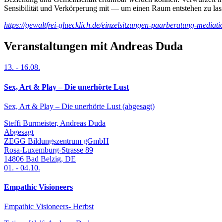
Sensibilität und Verkörperung mit — um einen Raum entstehen zu lasse
https://gewaltfrei-gluecklich.de/einzelsitzungen-paarberatung-media
Veranstaltungen mit Andreas Duda
13.
-
16.08.
Sex, Art & Play – Die unerhörte Lust
Sex, Art & Play – Die unerhörte Lust (abgesagt)
Steffi Burmeister, Andreas Duda
Abgesagt
ZEGG Bildungszentrum gGmbH
Rosa-Luxemburg-Strasse 89
14806
Bad Belzig
,
DE
01.
-
04.10.
Empathic Visioneers
Empathic Visioneers- Herbst