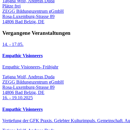
Tatjana Wolf, Andreas Duda
Plätze frei
ZEGG Bildungszentrum gGmbH
Rosa-Luxemburg-Strasse 89
14806
Bad Belzig
,
DE
Vergangene Veranstaltungen
14.
-
17.05.
Empathic Visioneers
Empathic Visioneers- Frühjahr
Tatjana Wolf, Andreas Duda
ZEGG Bildungszentrum gGmbH
Rosa-Luxemburg-Strasse 89
14806
Bad Belzig
,
DE
16.
-
19.10.2025
Empathic Visioneers
Vertiefung der GFK Praxis. Gelebter Kulturimpuls. Gemeinschaft. Au