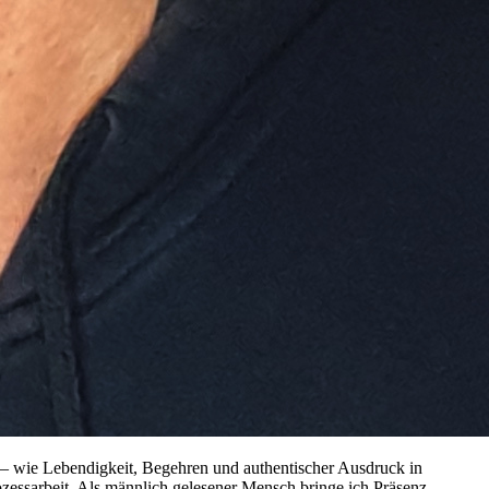
 — wie Lebendigkeit, Begehren und authentischer Ausdruck in
zessarbeit. Als männlich gelesener Mensch bringe ich Präsenz,