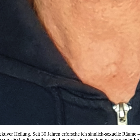
ektiver Heilung. Seit 30 Jahren erforsche ich sinnlich-sexuelle Räume
somatischer Körpertherapie, Improvisation und traumainformierter Pro