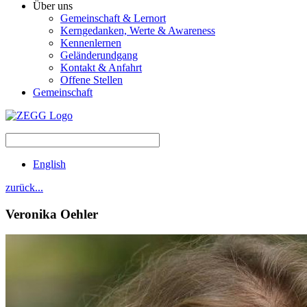
Über uns
Gemeinschaft & Lernort
Kerngedanken, Werte & Awareness
Kennenlernen
Geländerundgang
Kontakt & Anfahrt
Offene Stellen
Gemeinschaft
English
zurück...
Veronika
Oehler