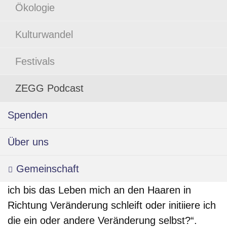
Veröffentlicht: 31. März 2024
Unterkünfte
ZEGG Urlaub & Retreat
Ökologie
Gutscheine
Kulturwandel
Festivals
Ostern als eine Zeit für Loslassen und neu
ZEGG Podcast
Ausrichten: Thomas Ritthoff ist Musiker,
Kampfkünstler, spiritueller Lehrer und gestaltet
Spenden
seit 16 Jahren die ZEGG Oster Festivals. Er
Über uns
beleuchtet tiefer, warum die kleinen Tode und
Veränderungen wichtig sind – zusammen mit
Gemeinschaft & Lernort
Gemeinschaft
Musik, Tanz, Freude und Freiwilligkeit: „Warte
ich bis das Leben mich an den Haaren in
Kerngedanken, Werte & Awareness
Richtung Veränderung schleift oder initiiere ich
die ein oder andere Veränderung selbst?“.
Kennenlernen