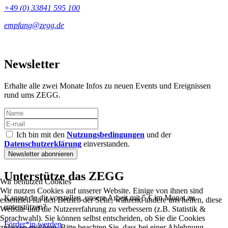
+49 (0) 33841 595 100
Newsletter
Erhalte alle zwei Monate Infos zu neuen Events und Ereignissen
rund ums ZEGG.
Ich bin mit den
Nutzungsbedingungen
und der
Datenschutzerklärung
einverstanden.
Unterstütze das ZEGG
Wir benutzen Cookies
Wir nutzen Cookies auf unserer Website. Einige von ihnen sind
Kannst du dir vorstellen, unsere Arbeit mit 5 € im Monat zu
essenziell für den Betrieb der Seite, während andere uns helfen, diese
unterstützen?
Website und die Nutzererfahrung zu verbessern (z.B. Statistik &
Sprachwahl). Sie können selbst entscheiden, ob Sie die Cookies
Förder*in werden
zulassen möchten. Bitte beachten Sie, dass bei einer Ablehnung