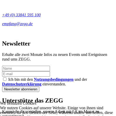
+49 (0) 33841 595 100
Newsletter
Erhalte alle zwei Monate Infos zu neuen Events und Ereignissen
rund ums ZEGG.
Ich bin mit den
Nutzungsbedingungen
und der
Datenschutzerklärung
einverstanden.
Unterstütze das ZEGG
Wir benutzen Cookies
Wir nutzen Cookies auf unserer Website. Einige von ihnen sind
Kannst du dir vorstellen, unsere Arbeit mit 5 € im Monat zu
essenziell für den Betrieb der Seite, während andere uns helfen, diese