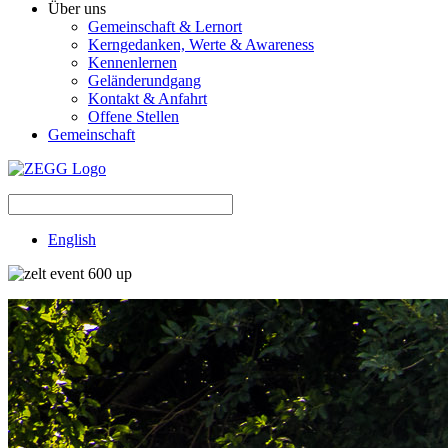
Über uns
Gemeinschaft & Lernort
Kerngedanken, Werte & Awareness
Kennenlernen
Geländerundgang
Kontakt & Anfahrt
Offene Stellen
Gemeinschaft
English