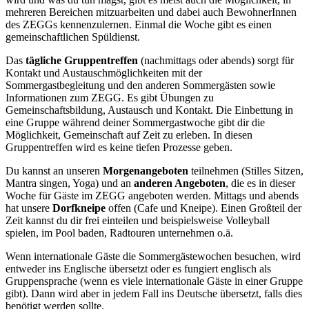
mehreren Bereichen mitzuarbeiten und dabei auch BewohnerInnen
des ZEGGs kennenzulernen. Einmal die Woche gibt es einen
gemeinschaftlichen Spüldienst.
Das
tägliche Gruppentreffen
(nachmittags oder abends) sorgt für
Kontakt und Austauschmöglichkeiten mit der
Sommergastbegleitung und den anderen Sommergästen sowie
Informationen zum ZEGG. Es gibt Übungen zu
Gemeinschaftsbildung, Austausch und Kontakt. Die Einbettung in
eine Gruppe während deiner Sommergastwoche gibt dir die
Möglichkeit, Gemeinschaft auf Zeit zu erleben. In diesen
Gruppentreffen wird es keine tiefen Prozesse geben.
Du kannst an unseren
Morgenangeboten
teilnehmen (Stilles Sitzen,
Mantra singen, Yoga) und an
anderen Angeboten
, die es in dieser
Woche für Gäste im ZEGG angeboten werden. Mittags und abends
hat unsere
Dorfkneipe
offen (Cafe und Kneipe). Einen Großteil der
Zeit kannst du dir frei einteilen und beispielsweise Volleyball
spielen, im Pool baden, Radtouren unternehmen o.ä.
Wenn internationale Gäste die Sommergästewochen besuchen, wird
entweder ins Englische übersetzt oder es fungiert englisch als
Gruppensprache (wenn es viele internationale Gäste in einer Gruppe
gibt). Dann wird aber in jedem Fall ins Deutsche übersetzt, falls dies
benötigt werden sollte.