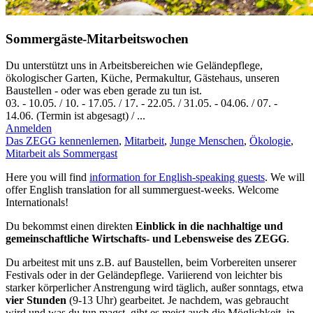
Sommergäste-Mitarbeitswochen
Du unterstützt uns in Arbeitsbereichen wie Geländepflege,
ökologischer Garten, Küche, Permakultur, Gästehaus, unseren
Baustellen - oder was eben gerade zu tun ist.
03.
-
10.05.
/
10.
-
17.05.
/
17.
-
22.05.
/
31.05.
-
04.06.
/
07.
-
14.06.
(Termin ist abgesagt) / ...
Anmelden
Das ZEGG kennenlernen
,
Mitarbeit
,
Junge Menschen
,
Ökologie
,
Mitarbeit als Sommergast
Here you will find
information for English-speaking guests
. We will
offer English translation for all summerguest-weeks. Welcome
Internationals!
Du bekommst einen direkten
Einblick in die nachhaltige und
gemeinschaftliche Wirtschafts- und Lebensweise des ZEGG
.
Du arbeitest mit uns z.B. auf Baustellen, beim Vorbereiten unserer
Festivals oder in der Geländepflege. Variierend von leichter bis
starker körperlicher Anstrengung wird täglich, außer sonntags, etwa
vier Stunden
(9-13 Uhr) gearbeitet. Je nachdem, was gebraucht
wird und was du tun magst, gibt es meist auch die Möglichkeit, in