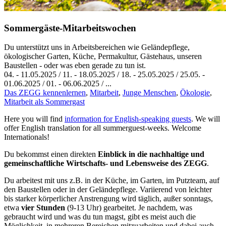
Sommergäste-Mitarbeitswochen
Du unterstützt uns in Arbeitsbereichen wie Geländepflege,
ökologischer Garten, Küche, Permakultur, Gästehaus, unseren
Baustellen - oder was eben gerade zu tun ist.
04.
-
11.05.2025
/
11.
-
18.05.2025
/
18.
-
25.05.2025
/
25.05.
-
01.06.2025
/
01.
-
06.06.2025
/ ...
Das ZEGG kennenlernen
,
Mitarbeit
,
Junge Menschen
,
Ökologie
,
Mitarbeit als Sommergast
Here you will find
information for English-speaking guests
. We will
offer English translation for all summerguest-weeks. Welcome
Internationals!
Du bekommst einen direkten
Einblick in die nachhaltige und
gemeinschaftliche Wirtschafts- und Lebensweise des ZEGG
.
Du arbeitest mit uns z.B. in der Küche, im Garten, im Putzteam, auf
den Baustellen oder in der Geländepflege. Variierend von leichter
bis starker körperlicher Anstrengung wird täglich, außer sonntags,
etwa
vier Stunden
(9-13 Uhr) gearbeitet. Je nachdem, was
gebraucht wird und was du tun magst, gibt es meist auch die
Möglichkeit, in mehreren Bereichen mitzuarbeiten und dabei auch