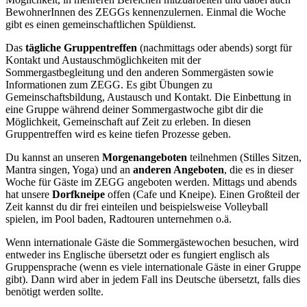
BewohnerInnen des ZEGGs kennenzulernen. Einmal die Woche
gibt es einen gemeinschaftlichen Spüldienst.
Das
tägliche Gruppentreffen
(nachmittags oder abends) sorgt für
Kontakt und Austauschmöglichkeiten mit der
Sommergastbegleitung und den anderen Sommergästen sowie
Informationen zum ZEGG. Es gibt Übungen zu
Gemeinschaftsbildung, Austausch und Kontakt. Die Einbettung in
eine Gruppe während deiner Sommergastwoche gibt dir die
Möglichkeit, Gemeinschaft auf Zeit zu erleben. In diesen
Gruppentreffen wird es keine tiefen Prozesse geben.
Du kannst an unseren
Morgenangeboten
teilnehmen (Stilles Sitzen,
Mantra singen, Yoga) und an
anderen Angeboten
, die es in dieser
Woche für Gäste im ZEGG angeboten werden. Mittags und abends
hat unsere
Dorfkneipe
offen (Cafe und Kneipe). Einen Großteil der
Zeit kannst du dir frei einteilen und beispielsweise Volleyball
spielen, im Pool baden, Radtouren unternehmen o.ä.
Wenn internationale Gäste die Sommergästewochen besuchen, wird
entweder ins Englische übersetzt oder es fungiert englisch als
Gruppensprache (wenn es viele internationale Gäste in einer Gruppe
gibt). Dann wird aber in jedem Fall ins Deutsche übersetzt, falls dies
benötigt werden sollte.