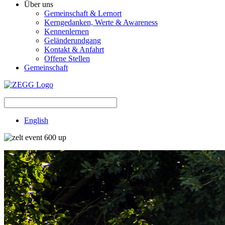
Über uns
Gemeinschaft & Lernort
Kerngedanken, Werte & Awareness
Kennenlernen
Geländerundgang
Kontakt & Anfahrt
Offene Stellen
Gemeinschaft
English