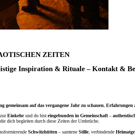
AOTISCHEN ZEITEN
eistige Inspiration & Rituale – Kontakt & 
ng gemeinsam auf das vergangene Jahr zu schauen
,
Erfahrungen z
 zur
Einkehr
und du bist
eingebunden in Gemeinschaft
–
authentisc
ie dich begleiten durch diese Zeiten der Umbrüche.
ransformierende
Schwitzhütten
– samtene
Stille
, verbindende
Heimatg