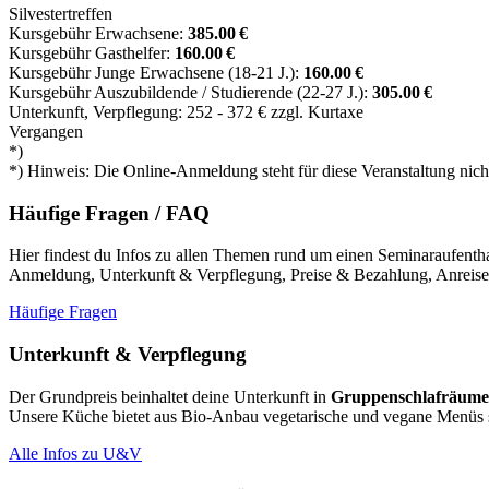
Silvestertreffen
Kursgebühr Erwachsene:
385.00 €
Kursgebühr Gasthelfer:
160.00 €
Kursgebühr Junge Erwachsene (18-21 J.):
160.00 €
Kursgebühr Auszubildende / Studierende (22-27 J.):
305.00 €
Unterkunft, Verpflegung: 252 - 372 € zzgl. Kurtaxe
Vergangen
*)
*) Hinweis: Die Online-Anmeldung steht für diese Veranstaltung nich
Häufige Fragen / FAQ
Hier findest du Infos zu allen Themen rund um einen Seminaraufent
Anmeldung, Unterkunft & Verpflegung, Preise & Bezahlung, Anreise
Häufige Fragen
Unterkunft & Verpflegung
Der Grundpreis beinhaltet deine Unterkunft in
Grup­pen­schlaf­räum
Unsere Küche bietet aus Bio-Anbau vegetarische und vegane Menüs so
Alle Infos zu U&V