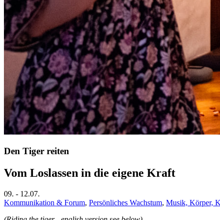
Den Tiger reiten
Vom Loslassen in die eigene Kraft
09.
-
12.07.
Kommunikation & Forum
,
Persönliches Wachstum
,
Musik, Körper, 
(Riding the tiger - english version see below)