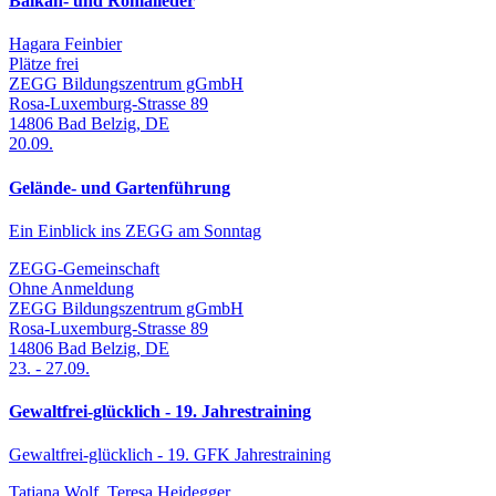
Balkan- und Romalieder
Hagara Feinbier
Plätze frei
ZEGG Bildungszentrum gGmbH
Rosa-Luxemburg-Strasse 89
14806
Bad Belzig
,
DE
20.09.
Gelände- und Gartenführung
Ein Einblick ins ZEGG am Sonntag
ZEGG-Gemeinschaft
Ohne Anmeldung
ZEGG Bildungszentrum gGmbH
Rosa-Luxemburg-Strasse 89
14806
Bad Belzig
,
DE
23.
-
27.09.
Gewaltfrei-glücklich - 19. Jahrestraining
Gewaltfrei-glücklich - 19. GFK Jahrestraining
Tatjana Wolf, Teresa Heidegger