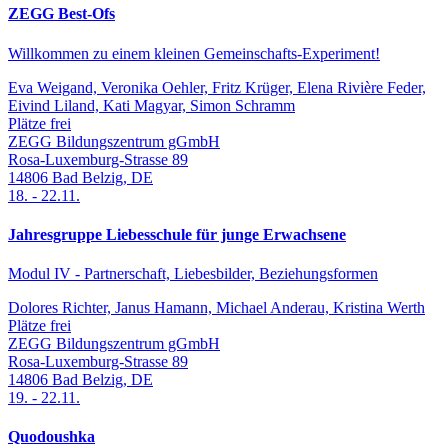
ZEGG Best-Ofs
Willkommen zu einem kleinen Gemeinschafts-Experiment!
Eva Weigand, Veronika Oehler, Fritz Krüger, Elena Rivière Feder,
Eivind Liland, Kati Magyar, Simon Schramm
Plätze frei
ZEGG Bildungszentrum gGmbH
Rosa-Luxemburg-Strasse 89
14806
Bad Belzig
,
DE
18.
-
22.11.
Jahresgruppe Liebesschule für junge Erwachsene
Modul IV - Partnerschaft, Liebesbilder, Beziehungsformen
Dolores Richter, Janus Hamann, Michael Anderau, Kristina Werth
Plätze frei
ZEGG Bildungszentrum gGmbH
Rosa-Luxemburg-Strasse 89
14806
Bad Belzig
,
DE
19.
-
22.11.
Quodoushka