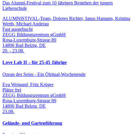
Das Alumni-Festival zum 10 jährigen Bestehen der jungen
Liebesschule
ALUMNISTIVAL-Team, Dolores Richter, Janus Hamann, Kristina
Werth, Michael Anderau
Fast ausgebucht
ZEGG Bildungszentrum gGmbH
Rosa-Luxemburg-Strasse 89
14806
Bad Belzig
,
DE
20.
-
23.08.
Love Lab II – für 25-45 Jährige
Ozean des Seins - Ein Ölritual-Wochenende
Eva Weigand, Fritz Krüger
Plätze frei
ZEGG Bildungszentrum gGmbH
Rosa-Luxemburg-Strasse 89
14806
Bad Belzig
,
DE
23.08.
Gelände- und Gartenführung