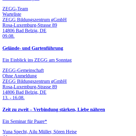
ZEGG-Team
Warteliste
ZEGG Bildungszentrum gGmbH
Rosa-Luxemburg-Strasse 89
14806
Bad Belzig
,
DE
09.08.
Gelände- und Gartenführung
Ein Einblick ins ZEGG am Sonntag
ZEGG-Gemeinschaft
Ohne Anmeldung
ZEGG Bildungszentrum gGmbH
Rosa-Luxemburg-Strasse 89
14806
Bad Belzig
,
DE
13.
-
16.08.
Zeit zu zweit – Verbindung stärken, Liebe nähren
Ein Seminar für Paare*
Yuna Specht, Ailu Müller, Sören Heise