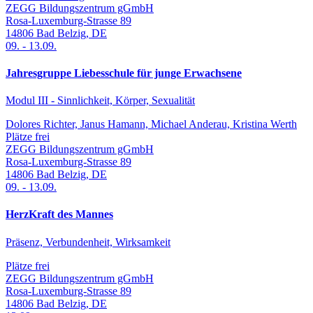
ZEGG Bildungszentrum gGmbH
Rosa-Luxemburg-Strasse 89
14806
Bad Belzig
,
DE
09.
-
13.09.
Jahresgruppe Liebesschule für junge Erwachsene
Modul III - Sinnlichkeit, Körper, Sexualität
Dolores Richter, Janus Hamann, Michael Anderau, Kristina Werth
Plätze frei
ZEGG Bildungszentrum gGmbH
Rosa-Luxemburg-Strasse 89
14806
Bad Belzig
,
DE
09.
-
13.09.
HerzKraft des Mannes
Präsenz, Verbundenheit, Wirksamkeit
Plätze frei
ZEGG Bildungszentrum gGmbH
Rosa-Luxemburg-Strasse 89
14806
Bad Belzig
,
DE