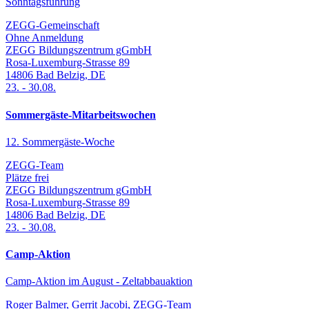
Sonntagsführung
ZEGG-Gemeinschaft
Ohne Anmeldung
ZEGG Bildungszentrum gGmbH
Rosa-Luxemburg-Strasse 89
14806
Bad Belzig
,
DE
23.
-
30.08.
Sommergäste-Mitarbeitswochen
12. Sommergäste-Woche
ZEGG-Team
Plätze frei
ZEGG Bildungszentrum gGmbH
Rosa-Luxemburg-Strasse 89
14806
Bad Belzig
,
DE
23.
-
30.08.
Camp-Aktion
Camp-Aktion im August - Zeltabbauaktion
Roger Balmer, Gerrit Jacobi, ZEGG-Team