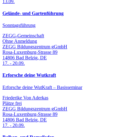
13.09.
Gelände- und Gartenführung
Sonntagsführung
ZEGG-Gemeinschaft
Ohne Anmeldung
ZEGG Bildungszentrum gGmbH
Rosa-Luxemburg-Strasse 89
14806
Bad Belzig
,
DE
17.
-
20.09.
Erforsche deine Wutkraft
Erforsche deine WutKraft – Basisseminar
Friederike Von Aderkas
Plätze frei
ZEGG Bildungszentrum gGmbH
Rosa-Luxemburg-Strasse 89
14806
Bad Belzig
,
DE
17.
-
20.09.