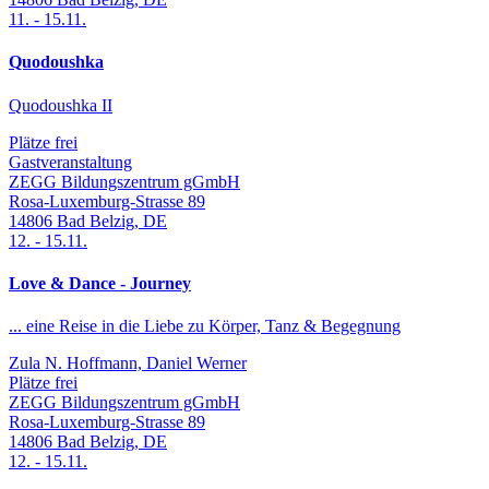
11.
-
15.11.
Quodoushka
Quodoushka II
Plätze frei
Gastveranstaltung
ZEGG Bildungszentrum gGmbH
Rosa-Luxemburg-Strasse 89
14806
Bad Belzig
,
DE
12.
-
15.11.
Love & Dance - Journey
... eine Reise in die Liebe zu Körper, Tanz & Begegnung
Zula N. Hoffmann, Daniel Werner
Plätze frei
ZEGG Bildungszentrum gGmbH
Rosa-Luxemburg-Strasse 89
14806
Bad Belzig
,
DE
12.
-
15.11.