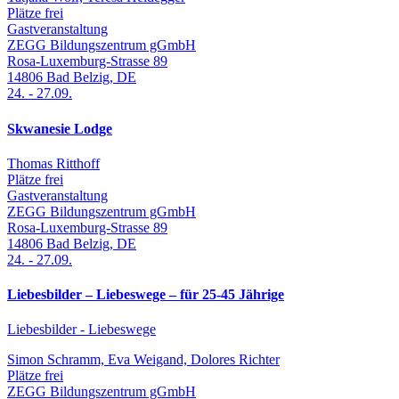
Plätze frei
Gastveranstaltung
ZEGG Bildungszentrum gGmbH
Rosa-Luxemburg-Strasse 89
14806
Bad Belzig
,
DE
24.
-
27.09.
Skwanesie Lodge
Thomas Ritthoff
Plätze frei
Gastveranstaltung
ZEGG Bildungszentrum gGmbH
Rosa-Luxemburg-Strasse 89
14806
Bad Belzig
,
DE
24.
-
27.09.
Liebesbilder – Liebeswege – für 25-45 Jährige
Liebesbilder - Liebeswege
Simon Schramm, Eva Weigand, Dolores Richter
Plätze frei
ZEGG Bildungszentrum gGmbH