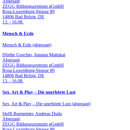
Abgesagt
ZEGG Bildungszentrum gGmbH
Rosa-Luxemburg-Strasse 89
14806
Bad Belzig
,
DE
13.
-
16.08.
Mensch & Erde
Mensch & Erde (abgesagt)
Dörthe Goschin, Jumana Mattukat
Abgesagt
ZEGG Bildungszentrum gGmbH
Rosa-Luxemburg-Strasse 89
14806
Bad Belzig
,
DE
13.
-
16.08.
Sex, Art & Play – Die unerhörte Lust
Sex, Art & Play – Die unerhörte Lust (abgesagt)
Steffi Burmeister, Andreas Duda
Abgesagt
ZEGG Bildungszentrum gGmbH
Rosa-Luxemburg-Strasse 89