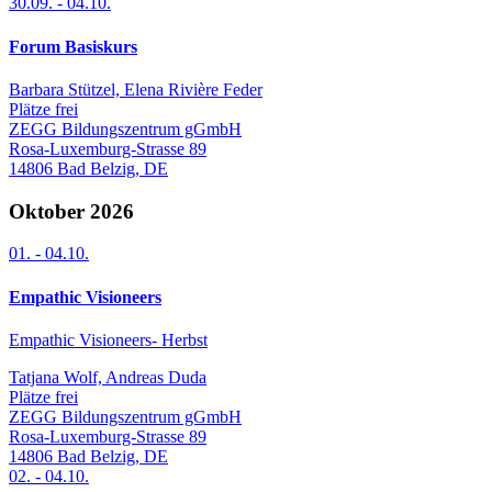
30.09.
-
04.10.
Forum Basiskurs
Barbara Stützel, Elena Rivière Feder
Plätze frei
ZEGG Bildungszentrum gGmbH
Rosa-Luxemburg-Strasse 89
14806
Bad Belzig
,
DE
Oktober 2026
01.
-
04.10.
Empathic Visioneers
Empathic Visioneers- Herbst
Tatjana Wolf, Andreas Duda
Plätze frei
ZEGG Bildungszentrum gGmbH
Rosa-Luxemburg-Strasse 89
14806
Bad Belzig
,
DE
02.
-
04.10.