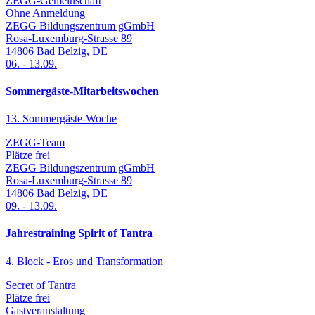
ZEGG-Gemeinschaft
Ohne Anmeldung
ZEGG Bildungszentrum gGmbH
Rosa-Luxemburg-Strasse 89
14806
Bad Belzig
,
DE
06.
-
13.09.
Sommergäste-Mitarbeitswochen
13. Sommergäste-Woche
ZEGG-Team
Plätze frei
ZEGG Bildungszentrum gGmbH
Rosa-Luxemburg-Strasse 89
14806
Bad Belzig
,
DE
09.
-
13.09.
Jahrestraining Spirit of Tantra
4. Block - Eros und Transformation
Secret of Tantra
Plätze frei
Gastveranstaltung