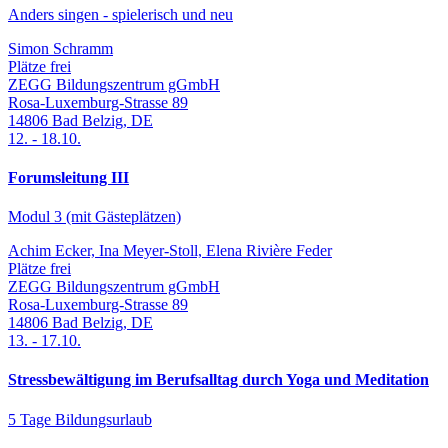
Anders singen - spielerisch und neu
Simon Schramm
Plätze frei
ZEGG Bildungszentrum gGmbH
Rosa-Luxemburg-Strasse 89
14806
Bad Belzig
,
DE
12.
-
18.10.
Forumsleitung III
Modul 3 (mit Gästeplätzen)
Achim Ecker, Ina Meyer-Stoll, Elena Rivière Feder
Plätze frei
ZEGG Bildungszentrum gGmbH
Rosa-Luxemburg-Strasse 89
14806
Bad Belzig
,
DE
13.
-
17.10.
Stressbewältigung im Berufsalltag durch Yoga und Meditation
5 Tage Bildungsurlaub