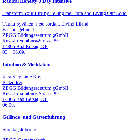
Radical Honesty 8-Day Intensive
Transform Your Life by Telling the Truth and Living Out Loud
Tuulia Syvänen, Pete Jordan, Eivind Liland
Fast ausgebucht
ZEGG Bildungszentrum gGmbH
Rosa-Luxemburg-Strasse 89
14806
Bad Belzig
,
DE
03.
-
06.09.
Intuition & Meditation
Kira Stephanie Kay
Plätze frei
ZEGG Bildungszentrum gGmbH
Rosa-Luxemburg-Strasse 89
14806
Bad Belzig
,
DE
06.09.
Gelände- und Gartenführung
Sonntagsführung