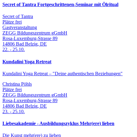
Secret of Tantra Fortgeschrittenen-Seminar mit Ölritual
Secret of Tantra
Plätze frei
Gastveranstaltung
ZEGG Bildungszentrum gGmbH
Rosa-Luxemburg-Strasse 89
14806
Bad Belzig
,
DE
22.
-
25.10.
Kundalini Yoga Retreat
Kundalini Yoga Retreat – "Deine authentischen Beziehungen"
Christina Pöhls
Plätze frei
ZEGG Bildungszentrum gGmbH
Rosa-Luxemburg-Strasse 89
14806
Bad Belzig
,
DE
23.
-
25.10.
Liebesakademie - Ausbildungszyklus Mehr(ere) lieben
Die Kunst mehr(ere) zu lieben