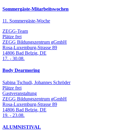
Sommergäste-Mitarbeitswochen
11. Sommergäste-Woche
ZEGG-Team
Plätze frei
ZEGG Bildungszentrum gGmbH
Rosa-Luxemburg-Strasse 89
14806
Bad Belzig
,
DE
17.
-
30.08.
Body Dearmoring
Sabina Tschudi, Johannes Schröder
Plätze frei
Gastveranstaltung
ZEGG Bildungszentrum gGmbH
Rosa-Luxemburg-Strasse 89
14806
Bad Belzig
,
DE
19.
-
23.08.
ALUMNISTIVAL