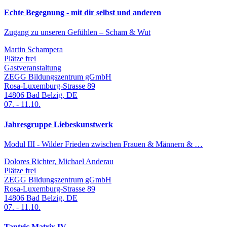
Echte Begegnung - mit dir selbst und anderen
Zugang zu unseren Gefühlen – Scham & Wut
Martin Schampera
Plätze frei
Gastveranstaltung
ZEGG Bildungszentrum gGmbH
Rosa-Luxemburg-Strasse 89
14806
Bad Belzig
,
DE
07.
-
11.10.
Jahresgruppe Liebeskunstwerk
Modul III - Wilder Frieden zwischen Frauen & Männern & …
Dolores Richter, Michael Anderau
Plätze frei
ZEGG Bildungszentrum gGmbH
Rosa-Luxemburg-Strasse 89
14806
Bad Belzig
,
DE
07.
-
11.10.
Tantric Matrix IV