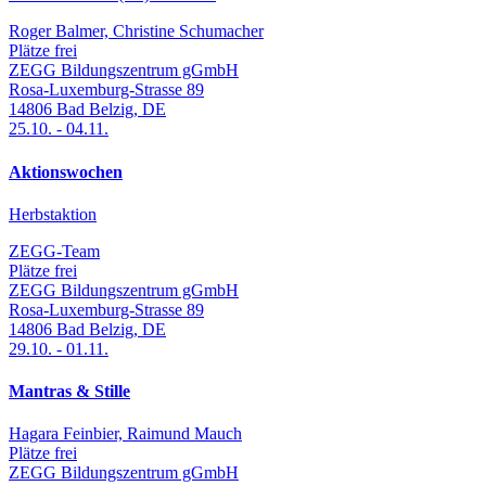
Roger Balmer, Christine Schumacher
Plätze frei
ZEGG Bildungszentrum gGmbH
Rosa-Luxemburg-Strasse 89
14806
Bad Belzig
,
DE
25.10.
-
04.11.
Aktionswochen
Herbstaktion
ZEGG-Team
Plätze frei
ZEGG Bildungszentrum gGmbH
Rosa-Luxemburg-Strasse 89
14806
Bad Belzig
,
DE
29.10.
-
01.11.
Mantras & Stille
Hagara Feinbier, Raimund Mauch
Plätze frei
ZEGG Bildungszentrum gGmbH