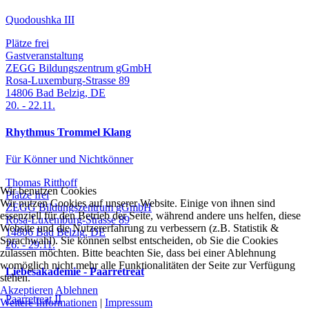
Quodoushka III
Plätze frei
Gastveranstaltung
ZEGG Bildungszentrum gGmbH
Rosa-Luxemburg-Strasse 89
14806
Bad Belzig
,
DE
20.
-
22.11.
Rhythmus Trommel Klang
Für Könner und Nichtkönner
Thomas Ritthoff
Wir benutzen Cookies
Plätze frei
Wir nutzen Cookies auf unserer Website. Einige von ihnen sind
ZEGG Bildungszentrum gGmbH
essenziell für den Betrieb der Seite, während andere uns helfen, diese
Rosa-Luxemburg-Strasse 89
Website und die Nutzererfahrung zu verbessern (z.B. Statistik &
14806
Bad Belzig
,
DE
Sprachwahl). Sie können selbst entscheiden, ob Sie die Cookies
26.
-
29.11.
zulassen möchten. Bitte beachten Sie, dass bei einer Ablehnung
womöglich nicht mehr alle Funktionalitäten der Seite zur Verfügung
Liebesakademie - Paarretreat
stehen.
Akzeptieren
Ablehnen
Paarretreat II
Weitere Informationen
|
Impressum