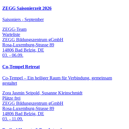
ZEGG Saisonierzeit 2026
Saisoniers - September
ZEGG-Team
Warteliste
ZEGG Bildungszentrum gGmbH
Rosa-Luxemburg-Strasse 89
14806
Bad Belzig
,
DE
03.
-
06.09.
Co-Tempel Retreat
Co-Tempel – Ein heiliger Raum für Verbindung, gemeinsam
gestaltet
Zora Jasmin Seipold, Susanne Kleinschmidt
Plätze frei
ZEGG Bildungszentrum gGmbH
Rosa-Luxemburg-Strasse 89
14806
Bad Belzig
,
DE
03.
-
11.09.