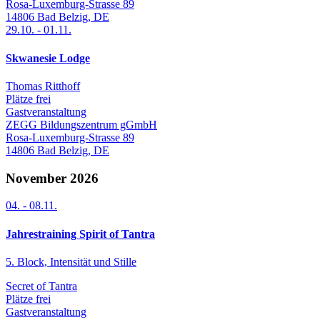
Rosa-Luxemburg-Strasse 89
14806
Bad Belzig
,
DE
29.10.
-
01.11.
Skwanesie Lodge
Thomas Ritthoff
Plätze frei
Gastveranstaltung
ZEGG Bildungszentrum gGmbH
Rosa-Luxemburg-Strasse 89
14806
Bad Belzig
,
DE
November 2026
04.
-
08.11.
Jahrestraining Spirit of Tantra
5. Block, Intensität und Stille
Secret of Tantra
Plätze frei
Gastveranstaltung