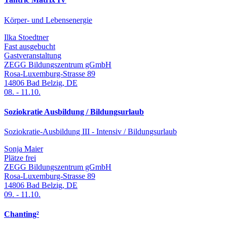
Körper- und Lebensenergie
Ilka Stoedtner
Fast ausgebucht
Gastveranstaltung
ZEGG Bildungszentrum gGmbH
Rosa-Luxemburg-Strasse 89
14806
Bad Belzig
,
DE
08.
-
11.10.
Soziokratie Ausbildung / Bildungsurlaub
Soziokratie-Ausbildung III - Intensiv / Bildungsurlaub
Sonja Maier
Plätze frei
ZEGG Bildungszentrum gGmbH
Rosa-Luxemburg-Strasse 89
14806
Bad Belzig
,
DE
09.
-
11.10.
Chanting²