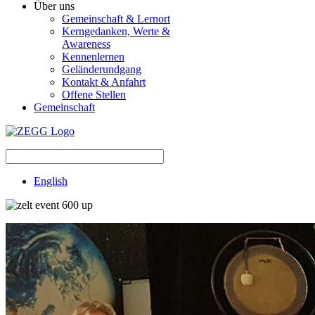
Über uns
Gemeinschaft & Lernort
Kerngedanken, Werte &
Awareness
Kennenlernen
Geländerundgang
Kontakt & Anfahrt
Offene Stellen
Gemeinschaft
English