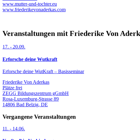
www.mutter-und-tochter.eu
www.friederikevonaderkas.com
Veranstaltungen mit Friederike Von Aderk
17.
-
20.09.
Erforsche deine Wutkraft
Erforsche deine WutKraft – Basisseminar
Friederike Von Aderkas
Plätze frei
ZEGG Bildungszentrum gGmbH
Rosa-Luxemburg-Strasse 89
14806
Bad Belzig
,
DE
Vergangene Veranstaltungen
11.
-
14.06.