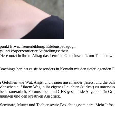
rpunkt Erwachsenenbildung, Erlebnispädagogin.
 und körperzentrierter Aufstellungsarbeit.
in. Diese nutzt in ihrem Alltag das Lernfeld Gemeinschaft, um Themen
Coachings berührt es sie besonders in Kontakt mit den tieferliegenden
en Gefühlen wie Wut, Angst und Trauer auseinander gesetzt und die Sch
d Menschen auf ihrem Weg in ihr eigenes Leuchten (zurück) zu unterstüt
eit,Trauerarbeit, Forumsarbeit und GFK gestalte sie Angebote für Grup
egnungen und den kreativen Ausdruck.
Seminare, Mutter und Tochter sowie Beziehungsseminare. Mehr Infos 