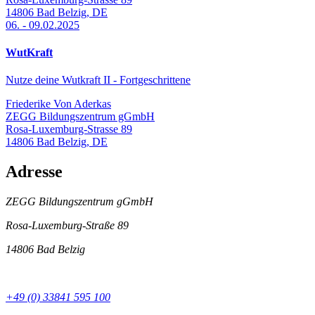
14806
Bad Belzig
,
DE
06.
-
09.02.2025
WutKraft
Nutze deine Wutkraft II - Fortgeschrittene
Friederike Von Aderkas
ZEGG Bildungszentrum gGmbH
Rosa-Luxemburg-Strasse 89
14806
Bad Belzig
,
DE
Adresse
ZEGG Bildungszentrum gGmbH
Rosa-Luxemburg-Straße 89
14806 Bad Belzig
+49 (0) 33841 595 100