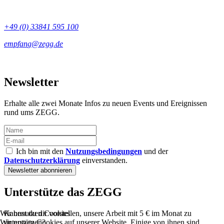
+49 (0) 33841 595 100
Newsletter
Erhalte alle zwei Monate Infos zu neuen Events und Ereignissen
rund ums ZEGG.
Ich bin mit den
Nutzungsbedingungen
und der
Datenschutzerklärung
einverstanden.
Unterstütze das ZEGG
Kannst du dir vorstellen, unsere Arbeit mit 5 € im Monat zu
Wir benutzen Cookies
unterstützen?
Wir nutzen Cookies auf unserer Website. Einige von ihnen sind