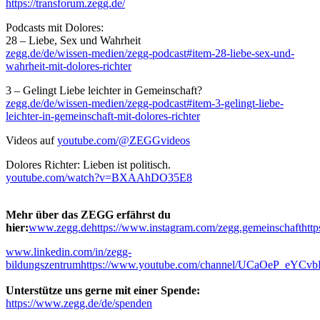
https://transforum.zegg.de/
Podcasts mit Dolores:
28 – Liebe, Sex und Wahrheit
zegg.de/de/wissen-medien/zegg-podcast#item-28-liebe-sex-und-
wahrheit-mit-dolores-richter
3 – Gelingt Liebe leichter in Gemeinschaft?
zegg.de/de/wissen-medien/zegg-podcast#item-3-gelingt-liebe-
leichter-in-gemeinschaft-mit-dolores-richter
Videos auf
youtube.com/@ZEGGvideos
Dolores Richter: Lieben ist politisch.
youtube.com/watch?v=BXAAhDO35E8
Mehr über das ZEGG erfährst du
hier:
www.zegg.de
https://www.instagram.com/zegg.gemeinschaft
htt
www.linkedin.com/in/zegg-
bildungszentrum
https://www.youtube.com/channel/UCaOeP_eYC
Unterstütze uns gerne mit einer Spende:
https://www.zegg.de/de/spenden