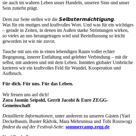
sie auch im wahren Leben unser Handeln, unseren Sinn und unser
Sein zutiefst prägt.
Dem zur Seite stellen wir die 𝙎𝙚𝙡𝙗𝙨𝙩𝙚𝙧𝙢𝙖̈𝙘𝙝𝙩𝙞𝙜𝙪𝙣𝙜.
Was für ein mutiges und kraftvolles Wort. Und was für ein wichtiges
– gerade in Zeiten, in denen im Außen starke Strömungen wirken,
so vieles an uns herangetragen wird und Beeinflussung so leicht
geworden ist wie nie zuvor.
Tauche mit uns ein in einen lebendigen Raum voller echter
Begegnung, innerer Entfaltung und gelebter Verbindung – mit dir
selbst, mit anderen und mit dem Leben. Inmitten globaler Umbrüche
kreieren wir ein kraftvolles Feld für Wandel, Kooperation und
Aufbruch.
Für dich. Für uns. Für das Leben.
Wir freuen uns auf dich!
Zora Jasmin Seipold, Gerrit Jacobi & Eure ZEGG-
Gemeinschaft
Detaillierte Informationen,
unter anderem zu unseren Gästen (Yael
Deckelbaum, Buster Rådvik, Mara Mehrunissa und Tobi Rosswog)
findest du auf der Festival-Seite:
sommercamp.zegg.de