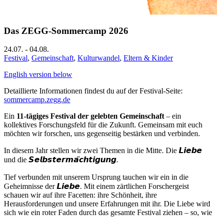
Das ZEGG-Sommercamp 2026
24.07.
-
04.08.
Festival
,
Gemeinschaft
,
Kulturwandel
,
Eltern & Kinder
English version below
Detaillierte Informationen findest du auf der Festival-Seite:
sommercamp.zegg.de
Ein
11-tägiges Festival der gelebten Gemeinschaft
– ein
kollektives Forschungsfeld für die Zukunft. Gemeinsam mit euch
möchten wir forschen, uns gegenseitig bestärken und verbinden.
In diesem Jahr stellen wir zwei Themen in die Mitte. Die 𝙇𝙞𝙚𝙗𝙚
und die 𝙎𝙚𝙡𝙗𝙨𝙩𝙚𝙧𝙢𝙖̈𝙘𝙝𝙩𝙞𝙜𝙪𝙣𝙜.
Tief verbunden mit unserem Ursprung tauchen wir ein in die
Geheimnisse der 𝙇𝙞𝙚𝙗𝙚. Mit einem zärtlichen Forschergeist
schauen wir auf ihre Facetten: ihre Schönheit, ihre
Herausforderungen und unsere Erfahrungen mit ihr. Die Liebe wird
sich wie ein roter Faden durch das gesamte Festival ziehen – so, wie