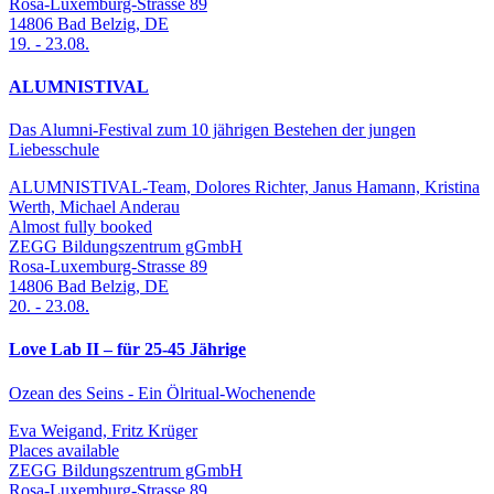
Rosa-Luxemburg-Strasse 89
14806
Bad Belzig
,
DE
19.
-
23.08.
ALUMNISTIVAL
Das Alumni-Festival zum 10 jährigen Bestehen der jungen
Liebesschule
ALUMNISTIVAL-Team, Dolores Richter, Janus Hamann, Kristina
Werth, Michael Anderau
Almost fully booked
ZEGG Bildungszentrum gGmbH
Rosa-Luxemburg-Strasse 89
14806
Bad Belzig
,
DE
20.
-
23.08.
Love Lab II – für 25-45 Jährige
Ozean des Seins - Ein Ölritual-Wochenende
Eva Weigand, Fritz Krüger
Places available
ZEGG Bildungszentrum gGmbH
Rosa-Luxemburg-Strasse 89