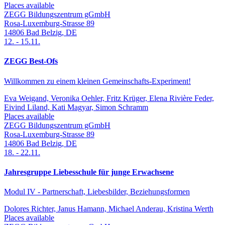
Places available
ZEGG Bildungszentrum gGmbH
Rosa-Luxemburg-Strasse 89
14806
Bad Belzig
,
DE
12.
-
15.11.
ZEGG Best-Ofs
Willkommen zu einem kleinen Gemeinschafts-Experiment!
Eva Weigand, Veronika Oehler, Fritz Krüger, Elena Rivière Feder,
Eivind Liland, Kati Magyar, Simon Schramm
Places available
ZEGG Bildungszentrum gGmbH
Rosa-Luxemburg-Strasse 89
14806
Bad Belzig
,
DE
18.
-
22.11.
Jahresgruppe Liebesschule für junge Erwachsene
Modul IV - Partnerschaft, Liebesbilder, Beziehungsformen
Dolores Richter, Janus Hamann, Michael Anderau, Kristina Werth
Places available