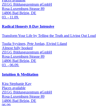
Places available
ZEGG Bildungszentrum gGmbH
Rosa-Luxemburg-Strasse 89
14806
Bad Belzig
,
DE
03.
-
11.09.
Radical Honesty 8-Day Intensive
Transform Your Life by Telling the Truth and Living Out Loud
Tuulia Syvänen, Pete Jordan, Eivind Liland
Almost fully booked
ZEGG Bildungszentrum gGmbH
Rosa-Luxemburg-Strasse 89
14806
Bad Belzig
,
DE
03.
-
06.09.
Intuition & Meditation
Kira Stephanie Kay
Places available
ZEGG Bildungszentrum gGmbH
Rosa-Luxemburg-Strasse 89
14806
Bad Belzig
,
DE
06.09.