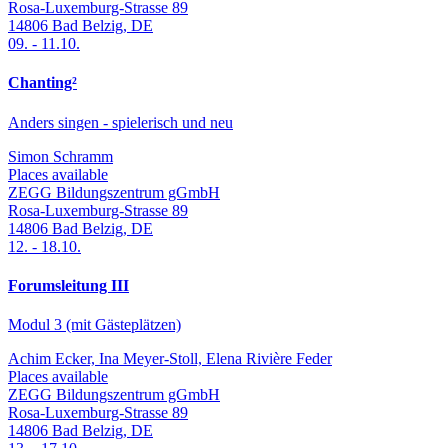
Rosa-Luxemburg-Strasse 89
14806
Bad Belzig
,
DE
09.
-
11.10.
Chanting²
Anders singen - spielerisch und neu
Simon Schramm
Places available
ZEGG Bildungszentrum gGmbH
Rosa-Luxemburg-Strasse 89
14806
Bad Belzig
,
DE
12.
-
18.10.
Forumsleitung III
Modul 3 (mit Gästeplätzen)
Achim Ecker, Ina Meyer-Stoll, Elena Rivière Feder
Places available
ZEGG Bildungszentrum gGmbH
Rosa-Luxemburg-Strasse 89
14806
Bad Belzig
,
DE