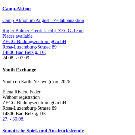
Camp-Aktion
Camp-Aktion im August - Zeltabbauaktion
Roger Balmer, Gerrit Jacobi, ZEGG-Team
Places available
ZEGG Bildungszentrum gGmbH
Rosa-Luxemburg-Strasse 89
14806
Bad Belzig
,
DE
24.08.
-
07.09.
Youth Exchange
Youth on Earth: Yes we (c)are 2026
Elena Rivière Feder
Without registration
ZEGG Bildungszentrum gGmbH
Rosa-Luxemburg-Strasse 89
14806
Bad Belzig
,
DE
27.
-
30.08.
Somatische Spiel- und Ausdrucksfreude