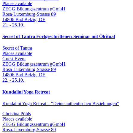
Places available
ZEGG Bildungszentrum gGmbH
Rosa-Luxemburg-Strasse 89
14806
Bad Belzig
,
DE
21.
-
25.10.
Secret of Tantra Fortgeschrittenen-Seminar mit Ölritual
Secret of Tantra
Places available
Guest Event
ZEGG Bildungszentrum gGmbH
Rosa-Luxemburg-Strasse 89
14806
Bad Belzig
,
DE
22.
-
25.10.
Kundalini Yoga Retreat
Kundalini Yoga Retreat – "Deine authentischen Beziehungen"
Christina Pöhls
Places available
ZEGG Bildungszentrum gGmbH
Rosa-Luxemburg-Strasse 89