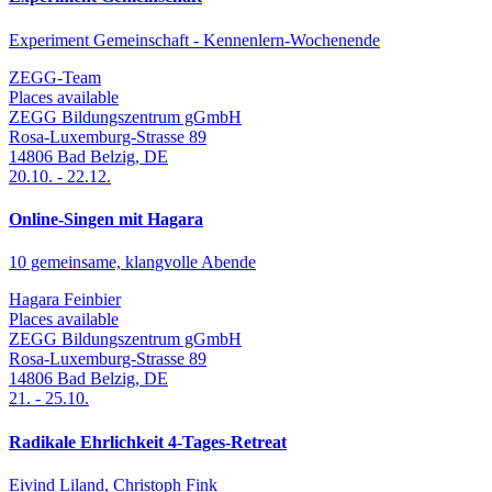
Experiment Gemeinschaft - Kennenlern-Wochenende
ZEGG-Team
Places available
ZEGG Bildungszentrum gGmbH
Rosa-Luxemburg-Strasse 89
14806
Bad Belzig
,
DE
20.10.
-
22.12.
Online-Singen mit Hagara
10 gemeinsame, klangvolle Abende
Hagara Feinbier
Places available
ZEGG Bildungszentrum gGmbH
Rosa-Luxemburg-Strasse 89
14806
Bad Belzig
,
DE
21.
-
25.10.
Radikale Ehrlichkeit 4-Tages-Retreat
Eivind Liland, Christoph Fink