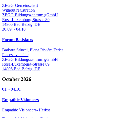
ZEGG-Gemeinschaft
Without registration
ZEGG Bildungszentrum gGmbH
Rosa-Luxemburg-Strasse 89
14806
Bad Belzig
,
DE
30.09.
-
04.10.
Forum Basiskurs
Barbara Stützel, Elena Rivière Feder
Places available
ZEGG Bildungszentrum gGmbH
Rosa-Luxemburg-Strasse 89
14806
Bad Belzig
,
DE
October 2026
01.
-
04.10.
Empathic Visioneers
Empathic Visioneers- Herbst