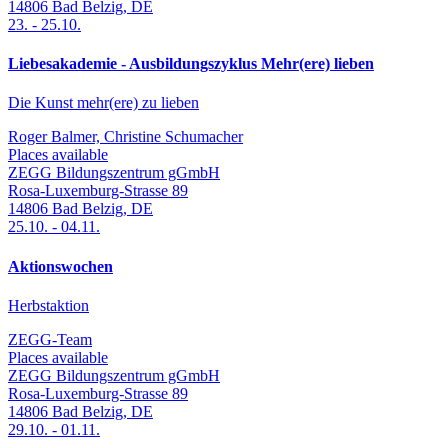
14806
Bad Belzig
,
DE
23.
-
25.10.
Liebesakademie - Ausbildungszyklus Mehr(ere) lieben
Die Kunst mehr(ere) zu lieben
Roger Balmer, Christine Schumacher
Places available
ZEGG Bildungszentrum gGmbH
Rosa-Luxemburg-Strasse 89
14806
Bad Belzig
,
DE
25.10.
-
04.11.
Aktionswochen
Herbstaktion
ZEGG-Team
Places available
ZEGG Bildungszentrum gGmbH
Rosa-Luxemburg-Strasse 89
14806
Bad Belzig
,
DE
29.10.
-
01.11.