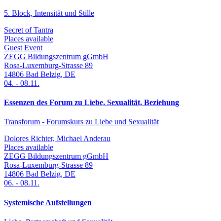
5. Block, Intensität und Stille
Secret of Tantra
Places available
Guest Event
ZEGG Bildungszentrum gGmbH
Rosa-Luxemburg-Strasse 89
14806
Bad Belzig
,
DE
04.
-
08.11.
Essenzen des Forum zu Liebe, Sexualität, Beziehung
Transforum - Forumskurs zu Liebe und Sexualität
Dolores Richter, Michael Anderau
Places available
ZEGG Bildungszentrum gGmbH
Rosa-Luxemburg-Strasse 89
14806
Bad Belzig
,
DE
06.
-
08.11.
Systemische Aufstellungen