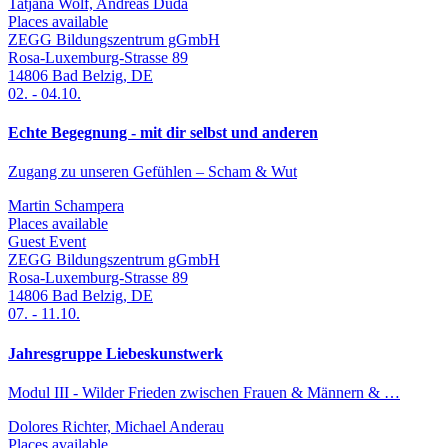
Tatjana Wolf, Andreas Duda
Places available
ZEGG Bildungszentrum gGmbH
Rosa-Luxemburg-Strasse 89
14806
Bad Belzig
,
DE
02.
-
04.10.
Echte Begegnung - mit dir selbst und anderen
Zugang zu unseren Gefühlen – Scham & Wut
Martin Schampera
Places available
Guest Event
ZEGG Bildungszentrum gGmbH
Rosa-Luxemburg-Strasse 89
14806
Bad Belzig
,
DE
07.
-
11.10.
Jahresgruppe Liebeskunstwerk
Modul III - Wilder Frieden zwischen Frauen & Männern & …
Dolores Richter, Michael Anderau
Places available