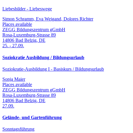
Liebesbilder - Liebeswege
Simon Schramm, Eva Weigand, Dolores Richter
Places available
ZEGG Bildungszentrum gGmbH
Rosa-Luxemburg-Strasse 89
14806
Bad Belzig
,
DE
25.
-
27.09.
Soziokratie Ausbildung / Bildungsurlaub
Soziokratie-Ausbildung I - Basiskurs / Bildungsurlaub
Sonja Maier
Places available
ZEGG Bildungszentrum gGmbH
Rosa-Luxemburg-Strasse 89
14806
Bad Belzig
,
DE
27.09.
Gelände- und Gartenführung
Sonntagsführung