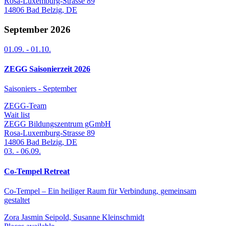
Rosa-Luxemburg-Strasse 89
14806
Bad Belzig
,
DE
September 2026
01.09.
-
01.10.
ZEGG Saisonierzeit 2026
Saisoniers - September
ZEGG-Team
Wait list
ZEGG Bildungszentrum gGmbH
Rosa-Luxemburg-Strasse 89
14806
Bad Belzig
,
DE
03.
-
06.09.
Co-Tempel Retreat
Co-Tempel – Ein heiliger Raum für Verbindung, gemeinsam
gestaltet
Zora Jasmin Seipold, Susanne Kleinschmidt