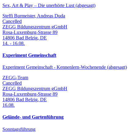
Sex, Art & Play – Die unerhörte Lust (abgesagt)
Steffi Burmeister, Andreas Duda
Cancelled
ZEGG Bildungszentrum gGmbH
Rosa-Luxemburg-Strasse 89
14806
Bad Belzig
,
DE
14.
-
16.08.
Experiment Gemeinschaft
Experiment Gemeinschaft - Kennenlern-Wochenende (abgesagt)
ZEGG-Team
Cancelled
ZEGG Bildungszentrum gGmbH
Rosa-Luxemburg-Strasse 89
14806
Bad Belzig
,
DE
16.08.
Gelände- und Gartenführung
Sonntagsführung