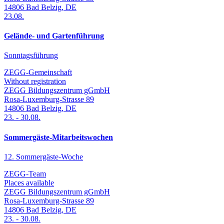
14806
Bad Belzig
,
DE
23.08.
Gelände- und Gartenführung
Sonntagsführung
ZEGG-Gemeinschaft
Without registration
ZEGG Bildungszentrum gGmbH
Rosa-Luxemburg-Strasse 89
14806
Bad Belzig
,
DE
23.
-
30.08.
Sommergäste-Mitarbeitswochen
12. Sommergäste-Woche
ZEGG-Team
Places available
ZEGG Bildungszentrum gGmbH
Rosa-Luxemburg-Strasse 89
14806
Bad Belzig
,
DE
23.
-
30.08.