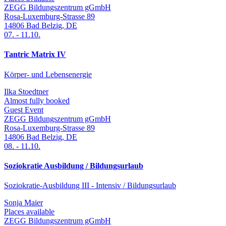
ZEGG Bildungszentrum gGmbH
Rosa-Luxemburg-Strasse 89
14806
Bad Belzig
,
DE
07.
-
11.10.
Tantric Matrix IV
Körper- und Lebensenergie
Ilka Stoedtner
Almost fully booked
Guest Event
ZEGG Bildungszentrum gGmbH
Rosa-Luxemburg-Strasse 89
14806
Bad Belzig
,
DE
08.
-
11.10.
Soziokratie Ausbildung / Bildungsurlaub
Soziokratie-Ausbildung III - Intensiv / Bildungsurlaub
Sonja Maier
Places available
ZEGG Bildungszentrum gGmbH