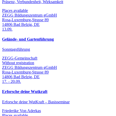
Präsenz, Verbundenheit, Wirksamkeit
Places available
ZEGG Bildungszentrum gGmbH
Rosa-Luxemburg-Strasse 89
14806
Bad Belzig
,
DE
13.09.
Gelände- und Gartenführung
Sonntagsführung
ZEGG-Gemeinschaft
Without registration
ZEGG Bildungszentrum gGmbH
Rosa-Luxemburg-Strasse 89
14806
Bad Belzig
,
DE
17.
-
20.09.
Erforsche deine Wutkraft
Erforsche deine WutKraft – Basisseminar
Friederike Von Aderkas
Places available