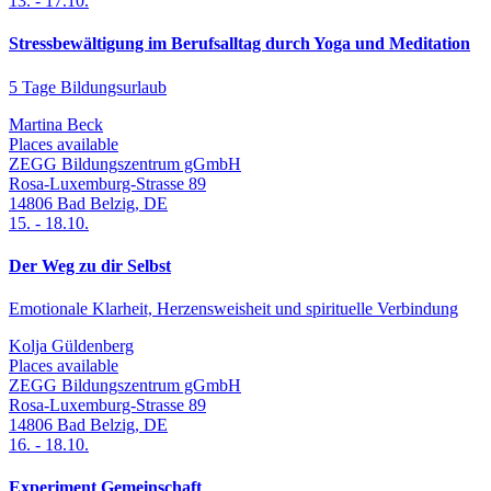
13.
-
17.10.
Stressbewältigung im Berufsalltag durch Yoga und Meditation
5 Tage Bildungsurlaub
Martina Beck
Places available
ZEGG Bildungszentrum gGmbH
Rosa-Luxemburg-Strasse 89
14806
Bad Belzig
,
DE
15.
-
18.10.
Der Weg zu dir Selbst
Emotionale Klarheit, Herzensweisheit und spirituelle Verbindung
Kolja Güldenberg
Places available
ZEGG Bildungszentrum gGmbH
Rosa-Luxemburg-Strasse 89
14806
Bad Belzig
,
DE
16.
-
18.10.
Experiment Gemeinschaft