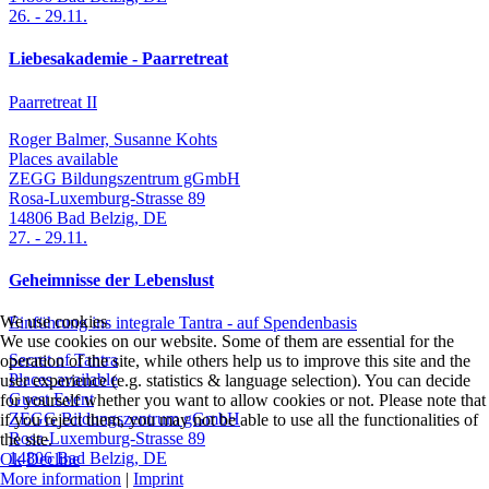
26.
-
29.11.
Liebesakademie - Paarretreat
Paarretreat II
Roger Balmer, Susanne Kohts
Places available
ZEGG Bildungszentrum gGmbH
Rosa-Luxemburg-Strasse 89
14806
Bad Belzig
,
DE
27.
-
29.11.
Geheimnisse der Lebenslust
We use cookies
Einführung ins integrale Tantra - auf Spendenbasis
We use cookies on our website. Some of them are essential for the
Secret of Tantra
operation of the site, while others help us to improve this site and the
Places available
user experience (e.g. statistics & language selection). You can decide
Guest Event
for yourself whether you want to allow cookies or not. Please note that
ZEGG Bildungszentrum gGmbH
if you reject them, you may not be able to use all the functionalities of
Rosa-Luxemburg-Strasse 89
the site.
14806
Bad Belzig
,
DE
Ok
Decline
More information
|
Imprint