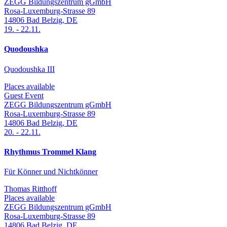
ZEGG Bildungszentrum gGmbH
Rosa-Luxemburg-Strasse 89
14806
Bad Belzig
,
DE
19.
-
22.11.
Quodoushka
Quodoushka III
Places available
Guest Event
ZEGG Bildungszentrum gGmbH
Rosa-Luxemburg-Strasse 89
14806
Bad Belzig
,
DE
20.
-
22.11.
Rhythmus Trommel Klang
Für Könner und Nichtkönner
Thomas Ritthoff
Places available
ZEGG Bildungszentrum gGmbH
Rosa-Luxemburg-Strasse 89
14806
Bad Belzig
,
DE