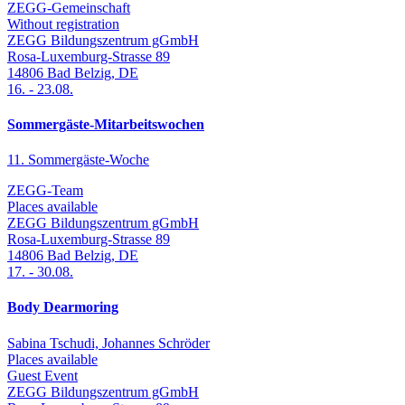
ZEGG-Gemeinschaft
Without registration
ZEGG Bildungszentrum gGmbH
Rosa-Luxemburg-Strasse 89
14806
Bad Belzig
,
DE
16.
-
23.08.
Sommergäste-Mitarbeitswochen
11. Sommergäste-Woche
ZEGG-Team
Places available
ZEGG Bildungszentrum gGmbH
Rosa-Luxemburg-Strasse 89
14806
Bad Belzig
,
DE
17.
-
30.08.
Body Dearmoring
Sabina Tschudi, Johannes Schröder
Places available
Guest Event
ZEGG Bildungszentrum gGmbH