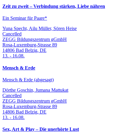
Zeit zu zweit – Verbindung stärken, Liebe nähren
Ein Seminar für Paare*
Yuna Specht, Ailu Müller, Sören Heise
Cancelled
ZEGG Bildungszentrum gGmbH
Rosa-Luxemburg-Strasse 89
14806
Bad Belzig
,
DE
13.
-
16.08.
Mensch & Erde
Mensch & Erde (abgesagt)
Dörthe Goschin, Jumana Mattukat
Cancelled
ZEGG Bildungszentrum gGmbH
Rosa-Luxemburg-Strasse 89
14806
Bad Belzig
,
DE
13.
-
16.08.
Sex, Art & Play – Die unerhörte Lust