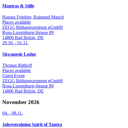
Mantras & Stille
Hagara Feinbier, Raimund Mauch
Places available
ZEGG Bildungszentrum gGmbH
Rosa-Luxemburg-Strasse 89
14806
Bad Belzig
,
DE
29.10.
-
01.11.
Skwanesie Lodge
Thomas Ritthoff
Places available
Guest Event
ZEGG Bildungszentrum gGmbH
Rosa-Luxemburg-Strasse 89
14806
Bad Belzig
,
DE
November 2026
04.
-
08.11.
Jahrestraining Spirit of Tantra