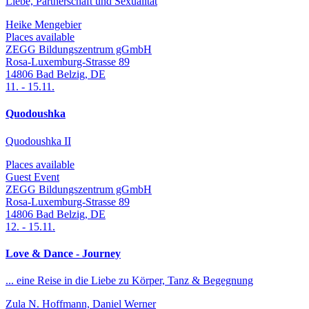
Liebe, Partnerschaft und Sexualität
Heike Mengebier
Places available
ZEGG Bildungszentrum gGmbH
Rosa-Luxemburg-Strasse 89
14806
Bad Belzig
,
DE
11.
-
15.11.
Quodoushka
Quodoushka II
Places available
Guest Event
ZEGG Bildungszentrum gGmbH
Rosa-Luxemburg-Strasse 89
14806
Bad Belzig
,
DE
12.
-
15.11.
Love & Dance - Journey
... eine Reise in die Liebe zu Körper, Tanz & Begegnung
Zula N. Hoffmann, Daniel Werner