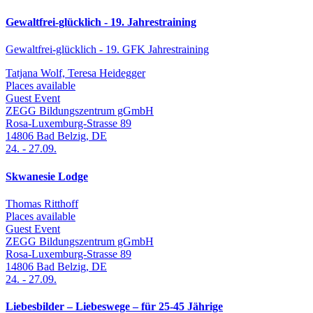
Gewaltfrei-glücklich - 19. Jahrestraining
Gewaltfrei-glücklich - 19. GFK Jahrestraining
Tatjana Wolf, Teresa Heidegger
Places available
Guest Event
ZEGG Bildungszentrum gGmbH
Rosa-Luxemburg-Strasse 89
14806
Bad Belzig
,
DE
24.
-
27.09.
Skwanesie Lodge
Thomas Ritthoff
Places available
Guest Event
ZEGG Bildungszentrum gGmbH
Rosa-Luxemburg-Strasse 89
14806
Bad Belzig
,
DE
24.
-
27.09.
Liebesbilder – Liebeswege – für 25-45 Jährige