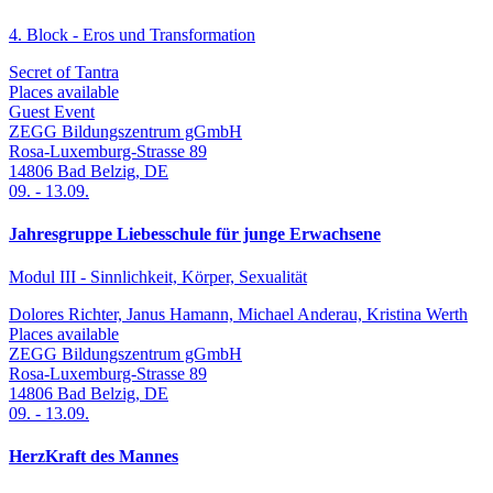
4. Block - Eros und Transformation
Secret of Tantra
Places available
Guest Event
ZEGG Bildungszentrum gGmbH
Rosa-Luxemburg-Strasse 89
14806
Bad Belzig
,
DE
09.
-
13.09.
Jahresgruppe Liebesschule für junge Erwachsene
Modul III - Sinnlichkeit, Körper, Sexualität
Dolores Richter, Janus Hamann, Michael Anderau, Kristina Werth
Places available
ZEGG Bildungszentrum gGmbH
Rosa-Luxemburg-Strasse 89
14806
Bad Belzig
,
DE
09.
-
13.09.
HerzKraft des Mannes