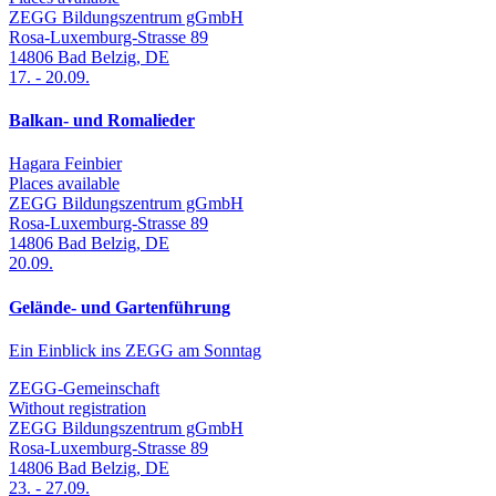
ZEGG Bildungszentrum gGmbH
Rosa-Luxemburg-Strasse 89
14806
Bad Belzig
,
DE
17.
-
20.09.
Balkan- und Romalieder
Hagara Feinbier
Places available
ZEGG Bildungszentrum gGmbH
Rosa-Luxemburg-Strasse 89
14806
Bad Belzig
,
DE
20.09.
Gelände- und Gartenführung
Ein Einblick ins ZEGG am Sonntag
ZEGG-Gemeinschaft
Without registration
ZEGG Bildungszentrum gGmbH
Rosa-Luxemburg-Strasse 89
14806
Bad Belzig
,
DE
23.
-
27.09.