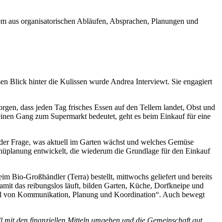
em aus organisatorischen Abläufen, Absprachen, Planungen und
n Blick hinter die Kulissen wurde Andrea Interviewt. Sie engagiert
gen, dass jeden Tag frisches Essen auf den Tellern landet, Obst und
inen Gang zum Supermarkt bedeutet, geht es beim Einkauf für eine
 der Frage, was aktuell im Garten wächst und welches Gemüse
enüplanung entwickelt, die wiederum die Grundlage für den Einkauf
Bio-Großhändler (Terra) bestellt, mittwochs geliefert und bereits
mit das reibungslos läuft, bilden Garten, Küche, Dorfkneipe und
iel von Kommunikation, Planung und Koordination“. Auch bewegt
l mit den finanziellen Mitteln umgehen und die Gemeinschaft gut