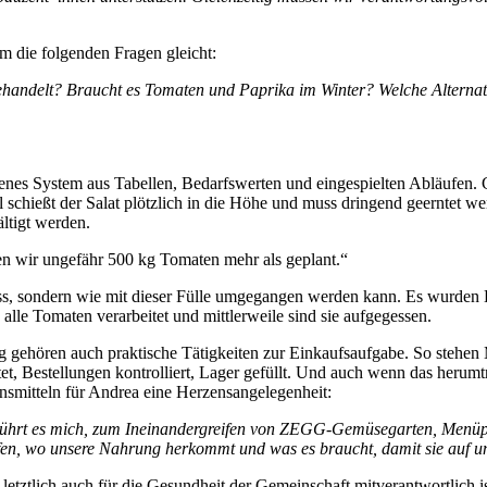
 die folgenden Fragen gleicht:
ehandelt? Braucht es Tomaten und Paprika im Winter? Welche Alternati
enes System aus Tabellen, Bedarfswerten und eingespielten Abläufen. G
hießt der Salat plötzlich in die Höhe und muss dringend geerntet we
ältigt werden.
en wir ungefähr 500 kg Tomaten mehr als geplant.“
uss, sondern wie mit dieser Fülle umgegangen werden kann. Es wurden H
e Tomaten verarbeitet und mittlerweile sind sie aufgegessen.
gehören auch praktische Tätigkeiten zur Einkaufsaufgabe. So stehen 
t, Bestellungen kontrolliert, Lager gefüllt. Und auch wenn das herumt
ensmitteln für Andrea eine Herzensangelegenheit:
n berührt es mich, zum Ineinandergreifen von ZEGG-Gemüsegarten, Men
fen, wo unsere Nahrung herkommt und was es braucht, damit sie auf un
o letztlich auch für die Gesundheit der Gemeinschaft mitverantwortlich