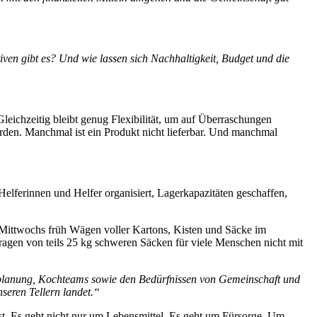
ven gibt es? Und wie lassen sich Nachhaltigkeit, Budget und die
leichzeitig bleibt genug Flexibilität, um auf Überraschungen
rden. Manchmal ist ein Produkt nicht lieferbar. Und manchmal
elferinnen und Helfer organisiert, Lagerkapazitäten geschaffen,
Mittwochs früh Wägen voller Kartons, Kisten und Säcke im
ragen von teils 25 kg schweren Säcken für viele Menschen nicht mit
üplanung, Kochteams sowie den Bedürfnissen von Gemeinschaft und
seren Tellern landet.“
 ist. Es geht nicht nur um Lebensmittel. Es geht um Fürsorge. Um