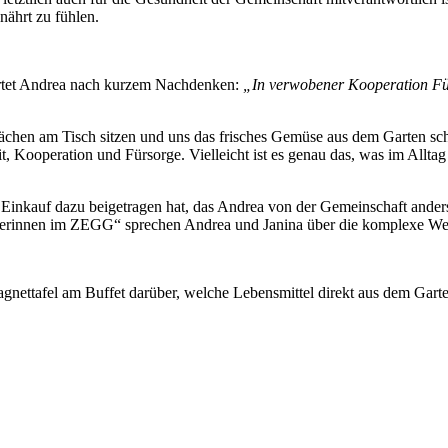
ährt zu fühlen.
rtet Andrea nach kurzem Nachdenken:
„In verwobener Kooperation Für
ächen am Tisch sitzen und uns das frisches Gemüse aus dem Garten s
ooperation und Fürsorge. Vielleicht ist es genau das, was im Alltag of
r Einkauf dazu beigetragen hat, das Andrea von der Gemeinschaft an
käuferinnen im ZEGG“ sprechen Andrea und Janina über die komplexe Wel
 Magnettafel am Buffet darüber, welche Lebensmittel direkt aus dem Ga