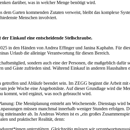
enken darüber, was in welcher Menge benötigt wird.
us dem Garten kommenden Zutaten verweist, bleibt das komplexe Syst
chiedenste Menschen involviert.
st der Einkauf eine entscheidende Stellschraube.
 2025 in den Händen von Andrea Effinger und Janina Kaphahn. Für diese
inas Urlaub die alleinige Verantwortung für diesen Bereich.
aftsmitglied, sondern auch eine der Personen, die maßgeblich dafür sor
n und Gäste zufrieden sind. Während Einkauf in anderen Haushalten e
 getroffen und Abläufe beendet sein. Im ZEGG beginnt die Arbeit mit
enteam jede Woche eine Angebotsliste. Auf dieser Grundlage wird die M
bau kommt, wird ergänzt, was noch gebraucht wird.
anung: Die Menüplanung entsteht am Wochenende. Dienstags wird beim 
, Anpassungen müssen manchmal innerhalb weniger Stunden erfolgen. Da
ig miteinander ab. In Andreas Worten ist es „ein großes Zusammensp
len und praktischer Realität, denn:
oduzent*innen unterstützen. Gleichzeitig müssen wir verantwortungsvol