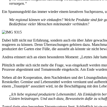
versorgen.“
Ein Spannungsfeld das immer wieder einem kreativen Suchprozess, um
Wie regional können wir einkaufen? Welche Produkte sind fair g
Bedürfnisse vieler Menschen miteinander verbinden?
Dabei hilft nicht nur Erfahrung, sondern auch ein über Jahre gewachs
reagieren zu können. Denn Überraschungen gehören dazu. Manchmal sc
produziert der Garten eine Fülle, die aussieht als könnte sie nicht bew
Andrea erinnert sich an einen besonderen Moment: „Letztes Jahr hatt
Plötzlich stellte sich nicht mehr die Frage, was eingekauft werden m
Prozesse abgestimmt und Tomatensoße eingekocht. Am Ende wurden all
Neben all der Kooperation, dem Nachdenken und der Lösungsfindung 
Restokeller. Gemüse und Lebensmittel werden verräumt und aufbereite
einem „Traumjob“ assoziiert wird, ist die Beschäftigung mit den Leb
„Ich liebe regional produzierte Lebensmittel. Als Einkäuferi
Gästen beizutragen. Und auch dazu, Bewusstsein dafür zu schaf
Zumal darin eine besondere Verantwortung liegt. Schließlich ist sie s