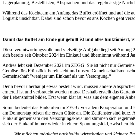
Lagerplanung, Bestelllisten, Absprachen und das regelmässige Nachd
Während das Kochteam am Anfang das Buffet eröffnet und auf die a
Logistik unsichtbar. Dabei sind schon bevor es ans Kochen geht vers
Damit das Büffet am Ende gut gefüllt ist und alles funktioniert, i
Diese verantwortungsvolle und vielseitige Aufgabe liegt seit Anfang
sich bereits seit Oktober 2024 im Einkauf und übernimmt während Jan
Andrea lebt seit Dezember 2021 im ZEGG. Sie ist nicht nur Gemeinsch
Gemüse fürs Frühstück bereit steht und unsere Gemeinschaftsmensche
Gemeinschaft "weniger um Einkauf als um Versorgung.“
Denn bevor überhaupt etwas bestellt wird, müssen andere Absprachen
erntereif ist und verbraucht werden muss. Deshalb erstellt das Gart
der Lebensmittel bildet. Erst wenn klar ist, was aus dem eigenen An
Somit bedeutet das Einkaufen im ZEGG vor allem Kooperation und Pl
am Donnerstag reisen die ersten Gäste an. Die Zeitfenster sind kurz
Einkauf gemeinsam den Versorgungskreis und stimmen sich regelmäß
sich der Einkauf immer wieder in einem Spannungsfeld, zwischen Idea
„Wir möchten möglichst nachhaltig wirtschaften und kleinere Pr