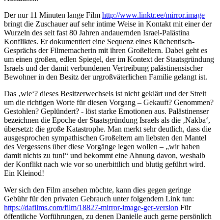
Der nur 11 Minuten lange Film
http://www.linktr.ee/mirror.image
bringt die Zuschauer auf sehr intime Weise in Kontakt mit einer der
Wurzeln des seit fast 80 Jahren andauernden Israel-Palästina
Konfliktes. Er dokumentiert eine Sequenz eines Küchentisch-
Gesprächs der Filmemacherin mit ihren Großeltern. Dabei geht es
um einen großen, edlen Spiegel, der im Kontext der Staatsgründung
Israels und der damit verbundenen Vertreibung palästinensischer
Bewohner in den Besitz der urgroßväterlichen Familie gelangt ist.
Das ‚wie‘? dieses Besitzerwechsels ist nicht geklärt und der Streit
um die richtigen Worte für diesen Vorgang – Gekauft? Genommen?
Gestohlen? Geplündert? - löst starke Emotionen aus. Palästinenser
bezeichnen die Epoche der Staatsgründung Israels als die ‚Nakba‘,
übersetzt: die große Katastrophe. Man merkt sehr deutlich, dass die
ausgesprochen sympathischen Großeltern am liebsten den Mantel
des Vergessens über diese Vorgänge legen wollen – „wir haben
damit nichts zu tun!“ und bekommt eine Ahnung davon, weshalb
der Konflikt nach wie vor so unerbittlich und blutig geführt wird.
Ein Kleinod!
Wer sich den Film ansehen möchte, kann dies gegen geringe
Gebühr für den privaten Gebrauch unter folgendem Link tun:
https://dafilms.com/film/18827-mirror-image-ger-version
Für
öffentliche Vorführungen, zu denen Danielle auch gerne persönlich