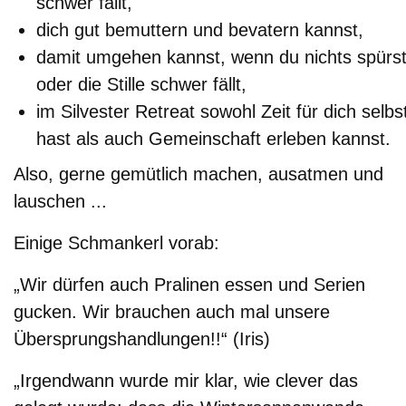
schwer fällt,
dich gut bemuttern und bevatern kannst,
Geländerundgang
damit umgehen kannst, wenn du nichts spürs
oder die Stille schwer fällt,
Kontakt & Anfahrt
im Silvester Retreat sowohl Zeit für dich selbs
Offene Stellen
hast als auch Gemeinschaft erleben kannst.
Also, gerne gemütlich machen, ausatmen und
lauschen ...
Einige Schmankerl vorab:
„Wir dürfen auch Pralinen essen und Serien
gucken. Wir brauchen auch mal unsere
Übersprungshandlungen!!“ (Iris)
„Irgendwann wurde mir klar, wie clever das