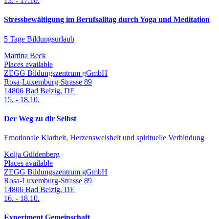
13.
-
17.10.
Stressbewältigung im Berufsalltag durch Yoga und Meditation
5 Tage Bildungsurlaub
Martina Beck
Places available
ZEGG Bildungszentrum gGmbH
Rosa-Luxemburg-Strasse 89
14806
Bad Belzig
,
DE
15.
-
18.10.
Der Weg zu dir Selbst
Emotionale Klarheit, Herzensweisheit und spirituelle Verbindung
Kolja Güldenberg
Places available
ZEGG Bildungszentrum gGmbH
Rosa-Luxemburg-Strasse 89
14806
Bad Belzig
,
DE
16.
-
18.10.
Experiment Gemeinschaft