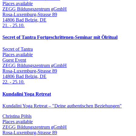
Places available
ZEGG Bildungszentrum gGmbH
Rosa-Luxemburg-Strasse 89
14806
Bad Belzig
,
DE
21.
-
25.10.
Secret of Tantra Fortgeschrittenen-Seminar mit Ölritual
Secret of Tantra
Places available
Guest Event
ZEGG Bildungszentrum gGmbH
Rosa-Luxemburg-Strasse 89
14806
Bad Belzig
,
DE
22.
-
25.10.
Kundalini Yoga Retreat
Kundalini Yoga Retreat – "Deine authentischen Beziehungen"
Christina Pöhls
Places available
ZEGG Bildungszentrum gGmbH
Rosa-Luxemburg-Strasse 89