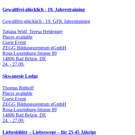
Gewaltfrei-glücklich - 19. Jahrestraining
Gewaltfrei-glücklich - 19. GFK Jahrestraining
Tatjana Wolf, Teresa Heidegger
Places available
Guest Event
ZEGG Bildungszentrum gGmbH
Rosa-Luxemburg-Strasse 89
14806
Bad Belzig
,
DE
24.
-
27.09.
Skwanesie Lodge
Thomas Ritthoff
Places available
Guest Event
ZEGG Bildungszentrum gGmbH
Rosa-Luxemburg-Strasse 89
14806
Bad Belzig
,
DE
24.
-
27.09.
Liebesbilder – Liebeswege – für 25-45 Jährige