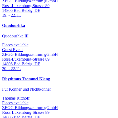
ZEGG Bildungszentrum gGmbH
Rosa-Luxemburg-Strasse 89
14806
Bad Belzig
,
DE
19.
-
22.11.
Quodoushka
Quodoushka III
Places available
Guest Event
ZEGG Bildungszentrum gGmbH
Rosa-Luxemburg-Strasse 89
14806
Bad Belzig
,
DE
20.
-
22.11.
Rhythmus Trommel Klang
Für Könner und Nichtkönner
Thomas Ritthoff
Places available
ZEGG Bildungszentrum gGmbH
Rosa-Luxemburg-Strasse 89
14806
Bad Belzig
,
DE