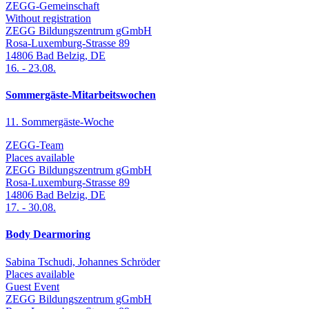
ZEGG-Gemeinschaft
Without registration
ZEGG Bildungszentrum gGmbH
Rosa-Luxemburg-Strasse 89
14806
Bad Belzig
,
DE
16.
-
23.08.
Sommergäste-Mitarbeitswochen
11. Sommergäste-Woche
ZEGG-Team
Places available
ZEGG Bildungszentrum gGmbH
Rosa-Luxemburg-Strasse 89
14806
Bad Belzig
,
DE
17.
-
30.08.
Body Dearmoring
Sabina Tschudi, Johannes Schröder
Places available
Guest Event
ZEGG Bildungszentrum gGmbH