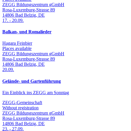
ZEGG Bildungszentrum gGmbH
Rosa-Luxemburg-Strasse 89
14806
Bad Belzig
,
DE
17.
-
20.09.
Balkan- und Romalieder
Hagara Feinbier
Places available
ZEGG Bildungszentrum gGmbH
Rosa-Luxemburg-Strasse 89
14806
Bad Belzig
,
DE
20.09.
Gelände- und Gartenführung
Ein Einblick ins ZEGG am Sonntag
ZEGG-Gemeinschaft
Without registration
ZEGG Bildungszentrum gGmbH
Rosa-Luxemburg-Strasse 89
14806
Bad Belzig
,
DE
23.
-
27.09.