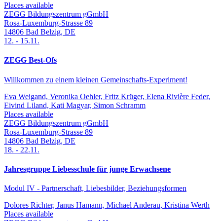
Places available
ZEGG Bildungszentrum gGmbH
Rosa-Luxemburg-Strasse 89
14806
Bad Belzig
,
DE
12.
-
15.11.
ZEGG Best-Ofs
Willkommen zu einem kleinen Gemeinschafts-Experiment!
Eva Weigand, Veronika Oehler, Fritz Krüger, Elena Rivière Feder,
Eivind Liland, Kati Magyar, Simon Schramm
Places available
ZEGG Bildungszentrum gGmbH
Rosa-Luxemburg-Strasse 89
14806
Bad Belzig
,
DE
18.
-
22.11.
Jahresgruppe Liebesschule für junge Erwachsene
Modul IV - Partnerschaft, Liebesbilder, Beziehungsformen
Dolores Richter, Janus Hamann, Michael Anderau, Kristina Werth
Places available