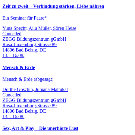
Zeit zu zweit – Verbindung stärken, Liebe nähren
Ein Seminar für Paare*
Yuna Specht, Ailu Müller, Sören Heise
Cancelled
ZEGG Bildungszentrum gGmbH
Rosa-Luxemburg-Strasse 89
14806
Bad Belzig
,
DE
13.
-
16.08.
Mensch & Erde
Mensch & Erde (abgesagt)
Dörthe Goschin, Jumana Mattukat
Cancelled
ZEGG Bildungszentrum gGmbH
Rosa-Luxemburg-Strasse 89
14806
Bad Belzig
,
DE
13.
-
16.08.
Sex, Art & Play – Die unerhörte Lust