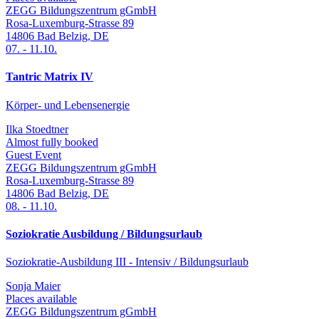
ZEGG Bildungszentrum gGmbH
Rosa-Luxemburg-Strasse 89
14806
Bad Belzig
,
DE
07.
-
11.10.
Tantric Matrix IV
Körper- und Lebensenergie
Ilka Stoedtner
Almost fully booked
Guest Event
ZEGG Bildungszentrum gGmbH
Rosa-Luxemburg-Strasse 89
14806
Bad Belzig
,
DE
08.
-
11.10.
Soziokratie Ausbildung / Bildungsurlaub
Soziokratie-Ausbildung III - Intensiv / Bildungsurlaub
Sonja Maier
Places available
ZEGG Bildungszentrum gGmbH