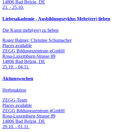
14806
Bad Belzig
,
DE
23.
-
25.10.
Liebesakademie - Ausbildungszyklus Mehr(ere) lieben
Die Kunst mehr(ere) zu lieben
Roger Balmer, Christine Schumacher
Places available
ZEGG Bildungszentrum gGmbH
Rosa-Luxemburg-Strasse 89
14806
Bad Belzig
,
DE
25.10.
-
04.11.
Aktionswochen
Herbstaktion
ZEGG-Team
Places available
ZEGG Bildungszentrum gGmbH
Rosa-Luxemburg-Strasse 89
14806
Bad Belzig
,
DE
29.10.
-
01.11.