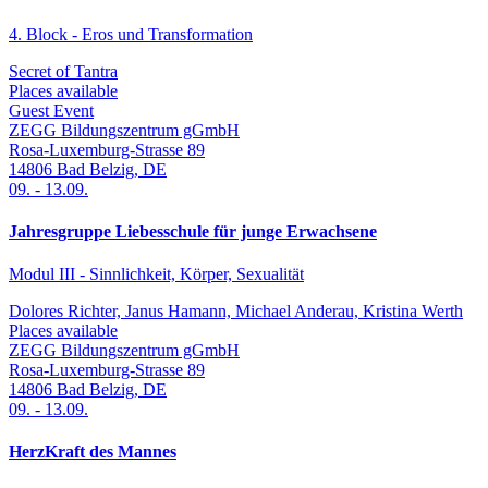
4. Block - Eros und Transformation
Secret of Tantra
Places available
Guest Event
ZEGG Bildungszentrum gGmbH
Rosa-Luxemburg-Strasse 89
14806
Bad Belzig
,
DE
09.
-
13.09.
Jahresgruppe Liebesschule für junge Erwachsene
Modul III - Sinnlichkeit, Körper, Sexualität
Dolores Richter, Janus Hamann, Michael Anderau, Kristina Werth
Places available
ZEGG Bildungszentrum gGmbH
Rosa-Luxemburg-Strasse 89
14806
Bad Belzig
,
DE
09.
-
13.09.
HerzKraft des Mannes