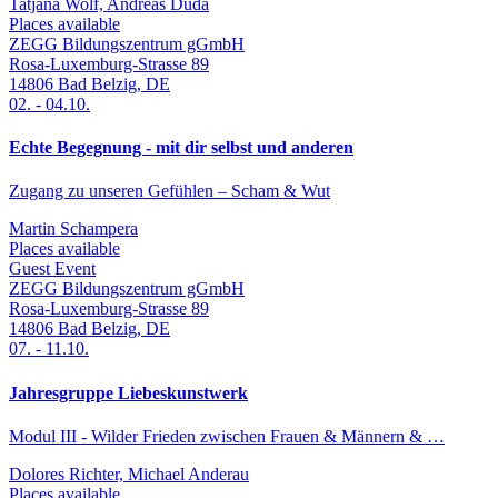
Tatjana Wolf, Andreas Duda
Places available
ZEGG Bildungszentrum gGmbH
Rosa-Luxemburg-Strasse 89
14806
Bad Belzig
,
DE
02.
-
04.10.
Echte Begegnung - mit dir selbst und anderen
Zugang zu unseren Gefühlen – Scham & Wut
Martin Schampera
Places available
Guest Event
ZEGG Bildungszentrum gGmbH
Rosa-Luxemburg-Strasse 89
14806
Bad Belzig
,
DE
07.
-
11.10.
Jahresgruppe Liebeskunstwerk
Modul III - Wilder Frieden zwischen Frauen & Männern & …
Dolores Richter, Michael Anderau
Places available