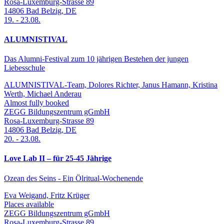
Rosa-Luxemburg-Strasse 89
14806
Bad Belzig
,
DE
19.
-
23.08.
ALUMNISTIVAL
Das Alumni-Festival zum 10 jährigen Bestehen der jungen
Liebesschule
ALUMNISTIVAL-Team, Dolores Richter, Janus Hamann, Kristina
Werth, Michael Anderau
Almost fully booked
ZEGG Bildungszentrum gGmbH
Rosa-Luxemburg-Strasse 89
14806
Bad Belzig
,
DE
20.
-
23.08.
Love Lab II – für 25-45 Jährige
Ozean des Seins - Ein Ölritual-Wochenende
Eva Weigand, Fritz Krüger
Places available
ZEGG Bildungszentrum gGmbH
Rosa-Luxemburg-Strasse 89