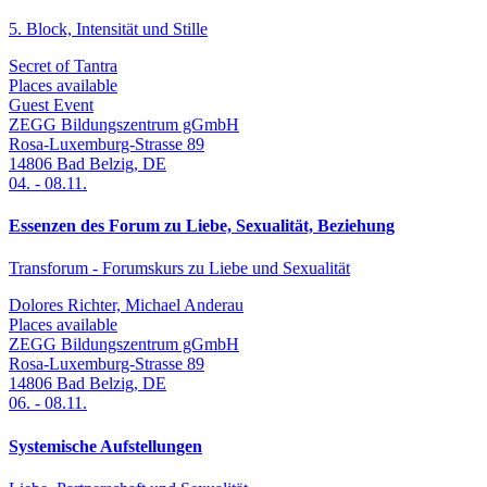
5. Block, Intensität und Stille
Secret of Tantra
Places available
Guest Event
ZEGG Bildungszentrum gGmbH
Rosa-Luxemburg-Strasse 89
14806
Bad Belzig
,
DE
04.
-
08.11.
Essenzen des Forum zu Liebe, Sexualität, Beziehung
Transforum - Forumskurs zu Liebe und Sexualität
Dolores Richter, Michael Anderau
Places available
ZEGG Bildungszentrum gGmbH
Rosa-Luxemburg-Strasse 89
14806
Bad Belzig
,
DE
06.
-
08.11.
Systemische Aufstellungen