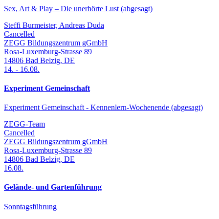
Sex, Art & Play – Die unerhörte Lust (abgesagt)
Steffi Burmeister, Andreas Duda
Cancelled
ZEGG Bildungszentrum gGmbH
Rosa-Luxemburg-Strasse 89
14806
Bad Belzig
,
DE
14.
-
16.08.
Experiment Gemeinschaft
Experiment Gemeinschaft - Kennenlern-Wochenende (abgesagt)
ZEGG-Team
Cancelled
ZEGG Bildungszentrum gGmbH
Rosa-Luxemburg-Strasse 89
14806
Bad Belzig
,
DE
16.08.
Gelände- und Gartenführung
Sonntagsführung