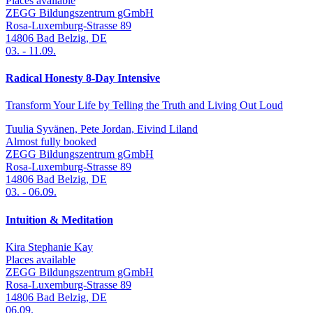
Places available
ZEGG Bildungszentrum gGmbH
Rosa-Luxemburg-Strasse 89
14806
Bad Belzig
,
DE
03.
-
11.09.
Radical Honesty 8-Day Intensive
Transform Your Life by Telling the Truth and Living Out Loud
Tuulia Syvänen, Pete Jordan, Eivind Liland
Almost fully booked
ZEGG Bildungszentrum gGmbH
Rosa-Luxemburg-Strasse 89
14806
Bad Belzig
,
DE
03.
-
06.09.
Intuition & Meditation
Kira Stephanie Kay
Places available
ZEGG Bildungszentrum gGmbH
Rosa-Luxemburg-Strasse 89
14806
Bad Belzig
,
DE
06.09.