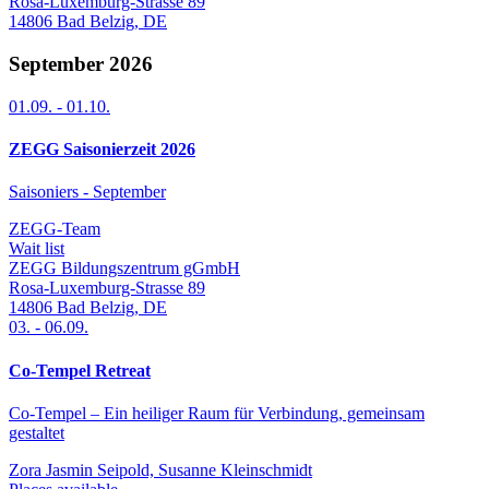
Rosa-Luxemburg-Strasse 89
14806
Bad Belzig
,
DE
September 2026
01.09.
-
01.10.
ZEGG Saisonierzeit 2026
Saisoniers - September
ZEGG-Team
Wait list
ZEGG Bildungszentrum gGmbH
Rosa-Luxemburg-Strasse 89
14806
Bad Belzig
,
DE
03.
-
06.09.
Co-Tempel Retreat
Co-Tempel – Ein heiliger Raum für Verbindung, gemeinsam
gestaltet
Zora Jasmin Seipold, Susanne Kleinschmidt