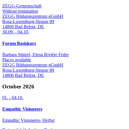
ZEGG-Gemeinschaft
Without registration
ZEGG Bildungszentrum gGmbH
Rosa-Luxemburg-Strasse 89
14806
Bad Belzig
,
DE
30.09.
-
04.10.
Forum Basiskurs
Barbara Stützel, Elena Rivière Feder
Places available
ZEGG Bildungszentrum gGmbH
Rosa-Luxemburg-Strasse 89
14806
Bad Belzig
,
DE
October 2026
01.
-
04.10.
Empathic Visioneers
Empathic Visioneers- Herbst