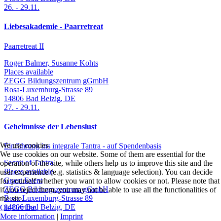
26.
-
29.11.
Liebesakademie - Paarretreat
Paarretreat II
Roger Balmer, Susanne Kohts
Places available
ZEGG Bildungszentrum gGmbH
Rosa-Luxemburg-Strasse 89
14806
Bad Belzig
,
DE
27.
-
29.11.
Geheimnisse der Lebenslust
We use cookies
Einführung ins integrale Tantra - auf Spendenbasis
We use cookies on our website. Some of them are essential for the
Secret of Tantra
operation of the site, while others help us to improve this site and the
Places available
user experience (e.g. statistics & language selection). You can decide
Guest Event
for yourself whether you want to allow cookies or not. Please note that
ZEGG Bildungszentrum gGmbH
if you reject them, you may not be able to use all the functionalities of
Rosa-Luxemburg-Strasse 89
the site.
14806
Bad Belzig
,
DE
Ok
Decline
More information
|
Imprint