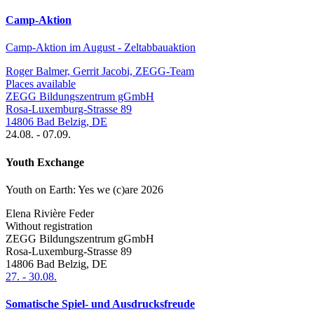
Camp-Aktion
Camp-Aktion im August - Zeltabbauaktion
Roger Balmer, Gerrit Jacobi, ZEGG-Team
Places available
ZEGG Bildungszentrum gGmbH
Rosa-Luxemburg-Strasse 89
14806
Bad Belzig
,
DE
24.08.
-
07.09.
Youth Exchange
Youth on Earth: Yes we (c)are 2026
Elena Rivière Feder
Without registration
ZEGG Bildungszentrum gGmbH
Rosa-Luxemburg-Strasse 89
14806
Bad Belzig
,
DE
27.
-
30.08.
Somatische Spiel- und Ausdrucksfreude