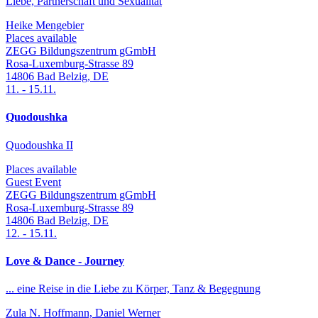
Liebe, Partnerschaft und Sexualität
Heike Mengebier
Places available
ZEGG Bildungszentrum gGmbH
Rosa-Luxemburg-Strasse 89
14806
Bad Belzig
,
DE
11.
-
15.11.
Quodoushka
Quodoushka II
Places available
Guest Event
ZEGG Bildungszentrum gGmbH
Rosa-Luxemburg-Strasse 89
14806
Bad Belzig
,
DE
12.
-
15.11.
Love & Dance - Journey
... eine Reise in die Liebe zu Körper, Tanz & Begegnung
Zula N. Hoffmann, Daniel Werner