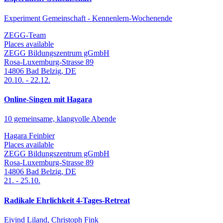
Experiment Gemeinschaft - Kennenlern-Wochenende
ZEGG-Team
Places available
ZEGG Bildungszentrum gGmbH
Rosa-Luxemburg-Strasse 89
14806
Bad Belzig
,
DE
20.10.
-
22.12.
Online-Singen mit Hagara
10 gemeinsame, klangvolle Abende
Hagara Feinbier
Places available
ZEGG Bildungszentrum gGmbH
Rosa-Luxemburg-Strasse 89
14806
Bad Belzig
,
DE
21.
-
25.10.
Radikale Ehrlichkeit 4-Tages-Retreat
Eivind Liland, Christoph Fink