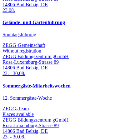
14806
Bad Belzig
,
DE
23.08.
Gelände- und Gartenführung
Sonntagsführung
ZEGG-Gemeinschaft
Without registration
ZEGG Bildungszentrum gGmbH
Rosa-Luxemburg-Strasse 89
14806
Bad Belzig
,
DE
23.
-
30.08.
Sommergäste-Mitarbeitswochen
12. Sommergäste-Woche
ZEGG-Team
Places available
ZEGG Bildungszentrum gGmbH
Rosa-Luxemburg-Strasse 89
14806
Bad Belzig
,
DE
23.
-
30.08.