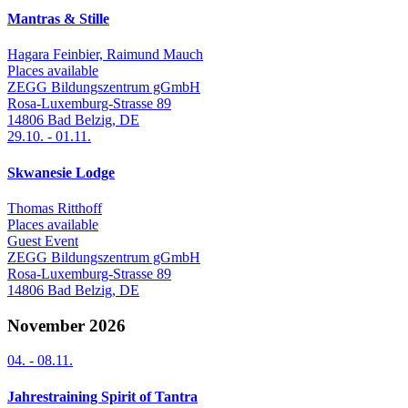
Mantras & Stille
Hagara Feinbier, Raimund Mauch
Places available
ZEGG Bildungszentrum gGmbH
Rosa-Luxemburg-Strasse 89
14806
Bad Belzig
,
DE
29.10.
-
01.11.
Skwanesie Lodge
Thomas Ritthoff
Places available
Guest Event
ZEGG Bildungszentrum gGmbH
Rosa-Luxemburg-Strasse 89
14806
Bad Belzig
,
DE
November 2026
04.
-
08.11.
Jahrestraining Spirit of Tantra