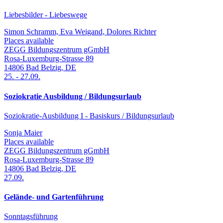
Liebesbilder - Liebeswege
Simon Schramm, Eva Weigand, Dolores Richter
Places available
ZEGG Bildungszentrum gGmbH
Rosa-Luxemburg-Strasse 89
14806
Bad Belzig
,
DE
25.
-
27.09.
Soziokratie Ausbildung / Bildungsurlaub
Soziokratie-Ausbildung I - Basiskurs / Bildungsurlaub
Sonja Maier
Places available
ZEGG Bildungszentrum gGmbH
Rosa-Luxemburg-Strasse 89
14806
Bad Belzig
,
DE
27.09.
Gelände- und Gartenführung
Sonntagsführung