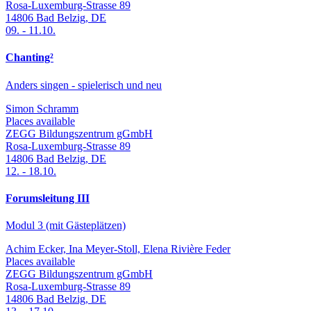
Rosa-Luxemburg-Strasse 89
14806
Bad Belzig
,
DE
09.
-
11.10.
Chanting²
Anders singen - spielerisch und neu
Simon Schramm
Places available
ZEGG Bildungszentrum gGmbH
Rosa-Luxemburg-Strasse 89
14806
Bad Belzig
,
DE
12.
-
18.10.
Forumsleitung III
Modul 3 (mit Gästeplätzen)
Achim Ecker, Ina Meyer-Stoll, Elena Rivière Feder
Places available
ZEGG Bildungszentrum gGmbH
Rosa-Luxemburg-Strasse 89
14806
Bad Belzig
,
DE