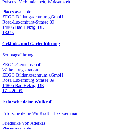
Präsenz, Verbundenheit, Wirksamkeit
Places available
ZEGG Bildungszentrum gGmbH
Rosa-Luxemburg-Strasse 89
14806
Bad Belzig
,
DE
13.09.
Gelände- und Gartenführung
Sonntagsführung
ZEGG-Gemeinschaft
Without registration
ZEGG Bildungszentrum gGmbH
Rosa-Luxemburg-Strasse 89
14806
Bad Belzig
,
DE
17.
-
20.09.
Erforsche deine Wutkraft
Erforsche deine WutKraft – Basisseminar
Friederike Von Aderkas
Places available